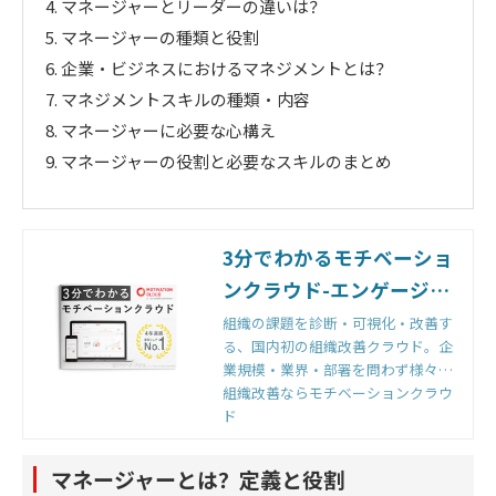
4.
マネージャーとリーダーの違いは？
5.
マネージャーの種類と役割
6.
企業・ビジネスにおけるマネジメントとは？
7.
マネジメントスキルの種類・内容
8.
マネージャーに必要な心構え
9.
マネージャーの役割と必要なスキルのまとめ
3分でわかるモチベーショ
ンクラウド-エンゲージメ
ントサーベイ
組織の課題を診断・可視化・改善す
る、国内初の組織改善クラウド。企
業規模・業界・部署を問わず様々な
組織から選ばれる理由とは。機能・
組織改善ならモチベーションクラウ
効果・実績など、モチベーションク
ド
ラウド-エンゲージメントサーベイ機
能の詳細まで徹底解説。
マネージャーとは？定義と役割