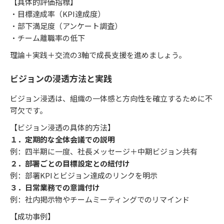
【具体的評価指標】
・目標達成率（KPI達成度）
・部下満足度（アンケート調査）
・チーム離職率の低下
理論＋実践＋交流の3軸で成長支援を進めましょう。
ビジョンの浸透方法と実践
ビジョン浸透は、組織の一体感と方向性を確立するために不
可欠です。
【ビジョン浸透の具体的方法】
１．定期的な全体会議での説明
例：四半期に一度、社長メッセージ＋中期ビジョン共有
２．部署ごとの目標設定との紐付け
例：部署KPIとビジョン達成のリンクを明示
３．日常業務での意識付け
例：社内掲示物やチームミーティングでのリマインド
【成功事例】