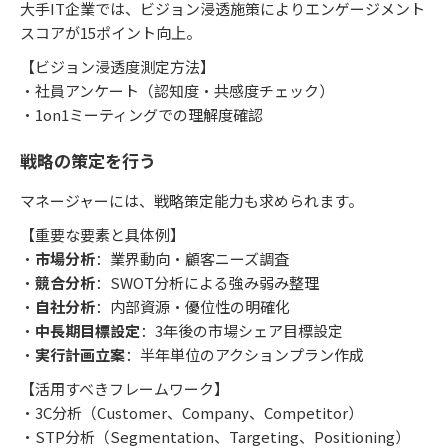
大手IT企業では、ビジョン浸透施策によりエンゲージメント
スコアが15ポイント向上。
【ビジョン浸透度測定方法】
・社員アンケート（認知度・共感度チェック）
・1on1ミーティングでの理解度確認
戦略の策定を行う
マネージャーには、戦略策定能力も求められます。
【重要な要素と具体例】
・
市場分析
：業界動向・顧客ニーズ調査
・
競合分析
：SWOT分析による強み弱み整理
・
自社分析
：内部資源・優位性の明確化
・
中長期目標設定
：3年後の市場シェア目標設定
・
実行計画立案
：半年単位のアクションプラン作成
【活用すべきフレームワーク】
・3C分析（Customer、Company、Competitor）
・STP分析（Segmentation、Targeting、Positioning）