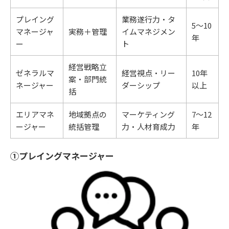
プレイング
業務遂行力・タ
5～10
マネージャ
実務＋管理
イムマネジメン
年
ー
ト
経営戦略立
ゼネラルマ
経営視点・リー
10年
案・部門統
ネージャー
ダーシップ
以上
括
エリアマネ
地域拠点の
マーケティング
7～12
ージャー
統括管理
力・人材育成力
年
①プレイングマネージャー