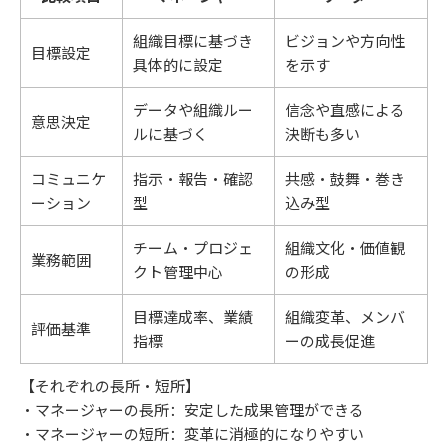
組織目標に基づき
ビジョンや方向性
目標設定
具体的に設定
を示す
データや組織ルー
信念や直感による
意思決定
ルに基づく
決断も多い
コミュニケ
指示・報告・確認
共感・鼓舞・巻き
ーション
型
込み型
チーム・プロジェ
組織文化・価値観
業務範囲
クト管理中心
の形成
目標達成率、業績
組織変革、メンバ
評価基準
指標
ーの成長促進
【それぞれの長所・短所】
・マネージャーの長所：安定した成果管理ができる
・マネージャーの短所：変革に消極的になりやすい