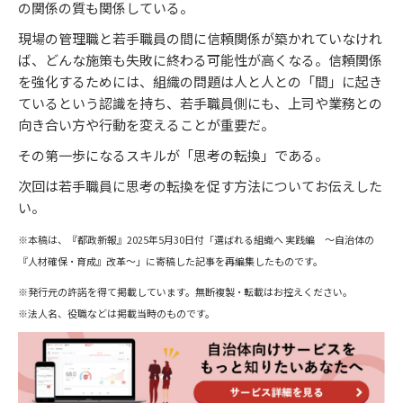
の関係の質も関係している。
現場の管理職と若手職員の間に信頼関係が築かれていなけれ
ば、どんな施策も失敗に終わる可能性が高くなる。信頼関係
を強化するためには、組織の問題は人と人との「間」に起き
ているという認識を持ち、若手職員側にも、上司や業務との
向き合い方や行動を変えることが重要だ。
その第一歩になるスキルが「思考の転換」である。
次回は若手職員に思考の転換を促す方法についてお伝えした
い。
※本稿は、『都政新報』2025年5月30日付「選ばれる組織へ 実践編 〜自治体の
『人材確保・育成』改革〜」に寄稿した記事を再編集したものです。
※発行元の許諾を得て掲載しています。無断複製・転載はお控えください。
※法人名、役職などは掲載当時のものです。