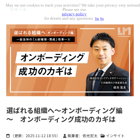
May we use cookies to track your activities? We take your privacy very seriousl
ツイート
Please see our
privacy policy
for details and any questions.
Yes
No
選ばれる組織へ〜オンボーディング編
～ オンボーディング成功のカギは
（更新：
2025-11-12 18:55
）
執筆者：依光宏太
インサイト