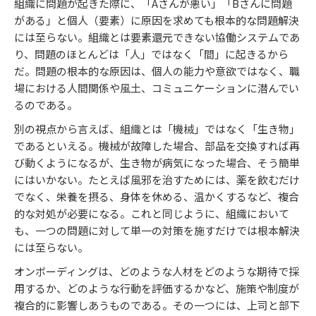
組織に問題が起きた際に、「Aさんが悪い」「Bさんに問題
がある」と個人（要素）に原因を求めても根本的な問題解決
には至らない。組織とは要素還元できない協働システムであ
り、問題のほとんどは「人」ではなく「間」に起きるから
だ。問題の根本的な原因は、個人の能力や意欲ではなく、職
場における人間関係や風土、コミュニケーションに潜んでい
るのである。
別の視点から言えば、組織とは「機械」ではなく「生き物」
であるといえる。機械が故障した場合、部品を交換すれば再
び動くようになるが、生き物が病気になった場合、そう簡単
にはいかない。たとえば風邪を治すためには、薬を飲むだけ
でなく、栄養を摂る、身体を休める、温かくするなど、複合
的な対処が必要になる。これと同じように、組織において
も、一つの問題に対して単一の対策を施すだけでは根本解決
には至らない。
オンボーディングは、どのような人材をどのような期待で採
用するか、どのような行動を評価するかなど、施策や制度が
複合的に影響しあうものである。その一つには、上司と部下