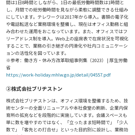
間は1日8時間としながら、1日の最低労働時間数は1時間と
し、月間での総労働時間を見ながら柔軟に調整できる仕組み
にしています。テレワークは2017年から導入。書類の電子化
や電話転送など業務環境を整備し、現在はオフィス勤務と組
み合わせた運用をおこなっています。また、オフィスではフ
リーアドレス制を導入。Web上の座席表で在席状況を可視化
することで、業務の引き継ぎの円滑化や社内コミュニケーシ
ョンの活性化を図っています。
※参考：働き方・休み方改革取組事例集（2023） | 厚生労働
省
https://work-holiday.mhlw.go.jp/detail/04557.pdf
②株式会社ブリヂストン
株式会社ブリヂストンは、オフィス環境を整備するため、技
術センターの全面リニューアルや本社食堂の刷新、企業内保
育所の拡充などを段階的に実施しています。会議スペースも
単に数を増やすのではなく、「立ったまま短時間で」「少人
数で」「客先との打合せ」といった目的別に設計し、業務効