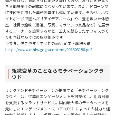
毎月集計し、表彰する仕組みを設けており、お互いを尊重で
きる職場風土の醸成につながっています。また、ドローンや
IT技術を活用した業務効率化も進めています。その他、ホワ
イトボードで囲んだ「アイデアルーム」や、畳を敷いた休憩
室、社員の趣味（書道、写真、マラソンの賞品など）を展示
するコーナーを設置するなど、工夫を凝らしたオフィスづく
りも同社ならではの取り組みです。
※参考：働きやすく生産性の高い 企業・職場表彰
https://www.mhlw.go.jp/content/001503186.pdf
組織変革のことならモチベーションクラ
ウド
リンクアンドモチベーションが提供する「モチベーションク
ラウド」は、従業員エンゲージメントを可視化し、組織改善
を支援するクラウドサービス。国内最大級のデータベースを
元にしたエンゲージメントスコア（ES）によって人材力と組
織力を診断します。32項目のサーベイ調査結果をAIが即座に