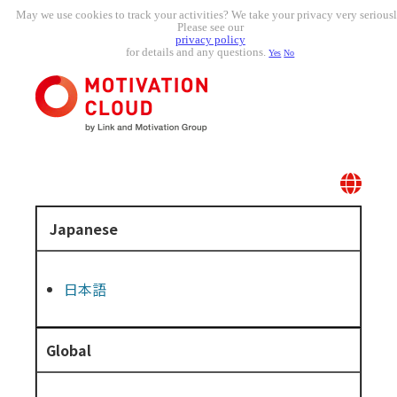
May we use cookies to track your activities? We take your privacy very seriousl
Please see our
privacy policy
for details and any questions.
Yes
No
Japanese
日本語
Global