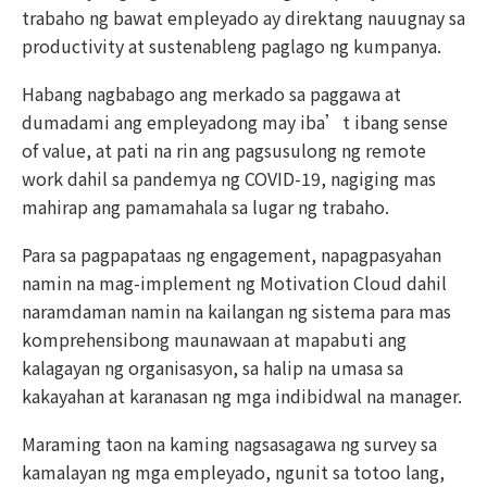
trabaho ng bawat empleyado ay direktang nauugnay sa
productivity at sustenableng paglago ng kumpanya.
Habang nagbabago ang merkado sa paggawa at
dumadami ang empleyadong may iba’t ibang sense
of value, at pati na rin ang pagsusulong ng remote
work dahil sa pandemya ng COVID-19, nagiging mas
mahirap ang pamamahala sa lugar ng trabaho.
Para sa pagpapataas ng engagement, napagpasyahan
namin na mag-implement ng Motivation Cloud dahil
naramdaman namin na kailangan ng sistema para mas
komprehensibong maunawaan at mapabuti ang
kalagayan ng organisasyon, sa halip na umasa sa
kakayahan at karanasan ng mga indibidwal na manager.
Maraming taon na kaming nagsasagawa ng survey sa
kamalayan ng mga empleyado, ngunit sa totoo lang,