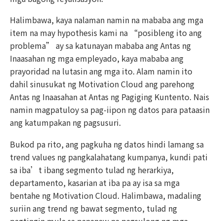
Halimbawa, kaya nalaman namin na mababa ang mga
item na may hypothesis kami na “posibleng ito ang
problema” ay sa katunayan mababa ang Antas ng
Inaasahan ng mga empleyado, kaya mababa ang
prayoridad na lutasin ang mga ito. Alam namin ito
dahil sinusukat ng Motivation Cloud ang parehong
Antas ng Inaasahan at Antas ng Pagiging Kuntento. Nais
namin magpatuloy sa pag-iipon ng datos para pataasin
ang katumpakan ng pagsusuri.
Bukod pa rito, ang pagkuha ng datos hindi lamang sa
trend values ng pangkalahatang kumpanya, kundi pati
sa iba’t ibang segmento tulad ng herarkiya,
departamento, kasarian at iba pa ay isa sa mga
bentahe ng Motivation Cloud. Halimbawa, madaling
suriin ang trend ng bawat segmento, tulad ng