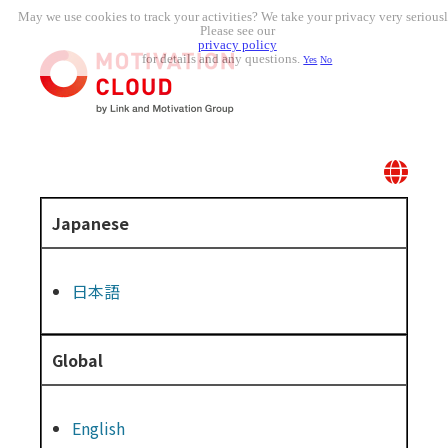
May we use cookies to track your activities? We take your privacy very seriousl
Please see our
privacy policy
for details and any questions.
Yes
No
Japanese
日本語
Global
English