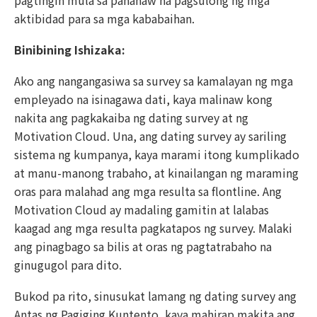
pagtingin mula sa pananaw na pagsulong ng mga
aktibidad para sa mga kababaihan.
Binibining Ishizaka:
Ako ang nangangasiwa sa survey sa kamalayan ng mga
empleyado na isinagawa dati, kaya malinaw kong
nakita ang pagkakaiba ng dating survey at ng
Motivation Cloud. Una, ang dating survey ay sariling
sistema ng kumpanya, kaya marami itong kumplikado
at manu-manong trabaho, at kinailangan ng maraming
oras para malahad ang mga resulta sa flontline. Ang
Motivation Cloud ay madaling gamitin at lalabas
kaagad ang mga resulta pagkatapos ng survey. Malaki
ang pinagbago sa bilis at oras ng pagtatrabaho na
ginugugol para dito.
Bukod pa rito, sinusukat lamang ng dating survey ang
Antas ng Pagiging Kuntento, kaya mahirap makita ang