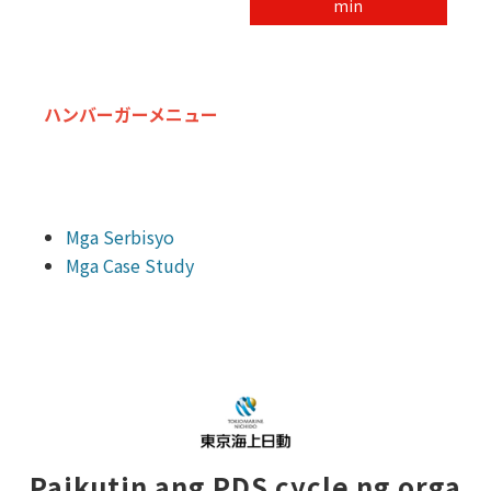
min
ハンバーガーメニュー
Mga Serbisyo
Mga Case Study
Paikutin ang PDS cycle ng orga