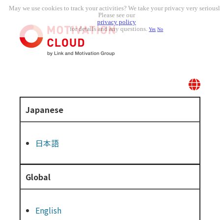
May we use cookies to track your activities? We take your privacy very seriousl
Please see our
privacy policy
for details and any questions.
Yes
No
Japanese
日本語
Global
English