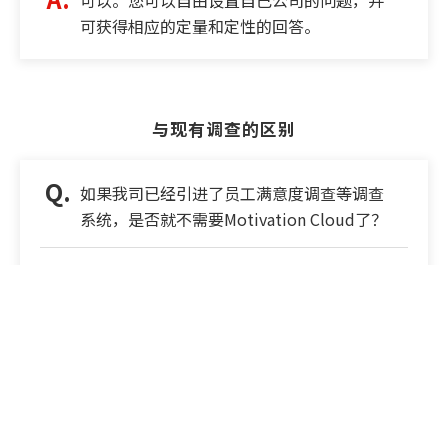
可以。您可以自由设置自己公司的问题，并
可获得相应的定量和定性的回答。
与现有调查的区别
如果我司已经引进了员工满意度调查等调查
系统，是否就不需要Motivation Cloud了？
Motivation Cloud 是唯一一种不仅可以通过
使用来自 10,060 家公司和 312 万名员工的
日本最大类别的组织数据进行分析来量化和
可视化 (SEE) 组织状况，而且还支持后续目
标设定 (PLAN) 和改进措施 (DO) 的服务。