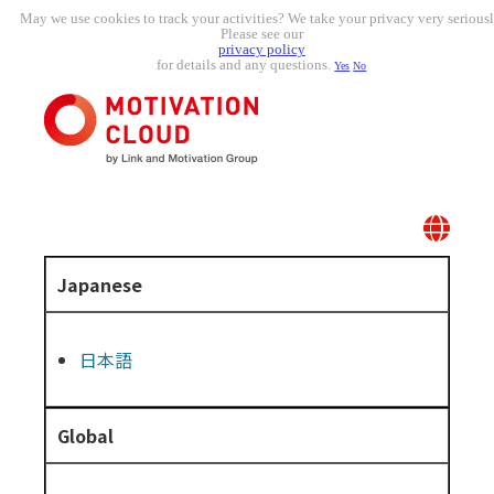
May we use cookies to track your activities? We take your privacy very seriousl
Please see our
privacy policy
for details and any questions.
Yes
No
Japanese
日本語
Global