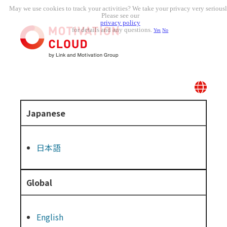
May we use cookies to track your activities? We take your privacy very seriousl
Please see our
privacy policy
for details and any questions.
Yes
No
Japanese
日本語
Global
English