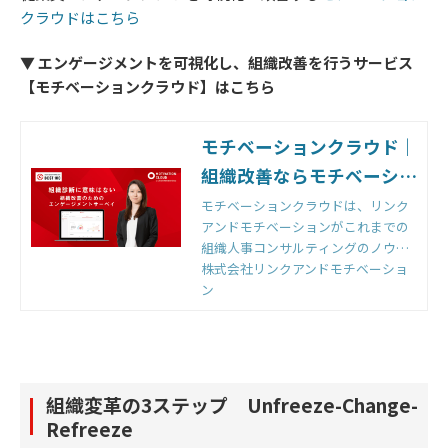
クラウドはこちら
▼
エンゲージメントを可視化し、組織改善を行うサービス
【モチベーションクラウド】はこちら
モチベーションクラウド｜
組織改善ならモチベーショ
ンクラウド
モチベーションクラウドは、リンク
アンドモチベーションがこれまでの
組織人事コンサルティングのノウハ
ウをもとに開発した国内初の組織改
株式会社リンクアンドモチベーショ
善クラウドです。組織のモノサシ
ン
「エンゲージメントスコア」をもと
に「診断」と「変革」のサイクルを
回すことで、組織変革を実現しま
す。
組織変革の3ステップ Unfreeze-Change-
Refreeze