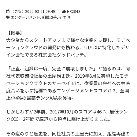
（更新：
2025-03-21 09:49
）
HR2048
エンゲージメント
組織改善
その他
【概要】
大企業からスタートアップまで様々な企業を支援し、モチベ
ーションクラウドの開発にも携わる、UI/UXに特化したデザ
イン会社である株式会社グッドパッチ。
「正直、組織は一度、完全に崩壊しました」と語るのは、同
社代表取締役社長の土屋尚史氏。2019年8月に実施したモチ
ベーションクラウドのサーベイでは、従業員の会社への共感
度合いを示す指標であるエンゲージメントスコア71.2、全国
上位4%の最高ランクAAAを獲得。
しかしわずか2年前、2017年10月のスコアは46.7、最低ラン
クCCC。2年間で底辺から頂点に駆け上がりました。
その道のりと歴史を、同社社長の土屋氏に加え、組織再建の