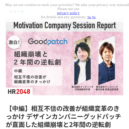
May we use cookies to track your activities? We take your privacy very seriousl
Please see our
ツイート
privacy policy
for details and any questions.
Yes
No
【中編】相互不信の改善が組織変革のき
っかけ デザインカンパニーグッドパッチ
が直面した組織崩壊と2年間の逆転劇