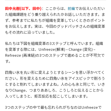
田中允樹(以下、田中)
：ここからは、
前編
でお伝えいただい
た組織課題をどう乗り越えられたかお話しいただきます。ま
ず、参考までに私たちが組織を変革していくときのポイント
をお伝えします。実は、今回のグッドパッチさんの組織変革
もその流れに沿っていました。
私たちは下図を組織変革の3ステップと呼んでいます。組織
を変革する際には、Unfreeze(解凍) – Change (変化) –
Refreeze (再凍結)の3つのステップで進めることが不可欠で
す。
四角い氷を丸い形に変えようとするシーンを思い浮かべてく
ださい。形を変えるために四角い氷をアイスピックで削ろう
とすると割れてしまいますよね。人の心も氷と同じで、いき
なりChange、つまりああしろ、こうしろと伝えることから
入ってしまうと、拒否反応を起こしてしまいます。
3つのステップの中で最も忘れられがちなのはUnfreezeで