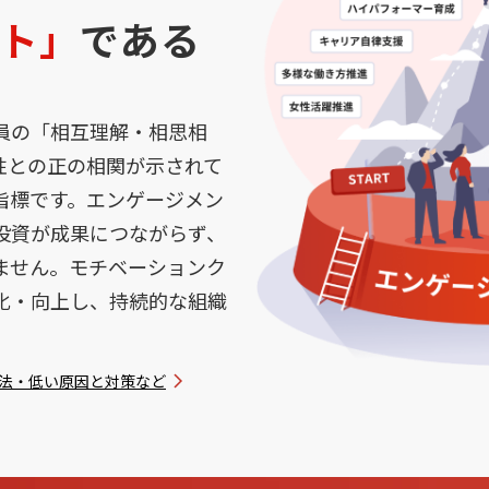
ト」
である
員の「相互理解・相思相
性との正の相関が示されて
指標です。エンゲージメン
投資が成果につながらず、
ません。モチベーションク
化・向上し、持続的な組織
法・低い原因と対策など