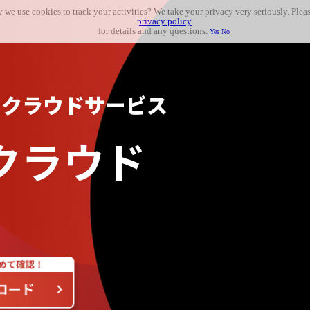
 we use cookies to track your activities? We take your privacy very seriously. Pleas
privacy policy
for details and any questions.
Yes
No
るクラウドサービス
クラウド