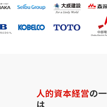
人的資本経営
の一
は