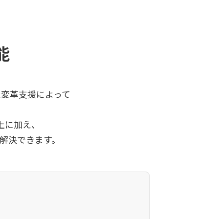
能
た変革支援によって
。
上に加え、
を解決できます。