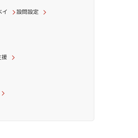
ベイ
設問設定
支援