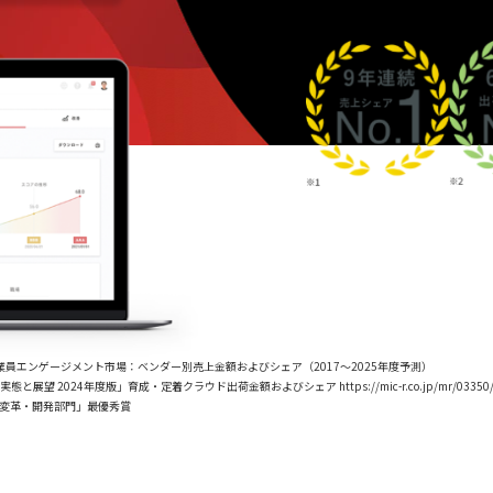
025」従業員エンゲージメント市場：ベンダー別売上金額およびシェア（2017～2025年度予測）
望 2024年度版」育成・定着クラウド出荷金額およびシェア https://mic-r.co.jp/mr/03350/
織変革・開発部門」最優秀賞