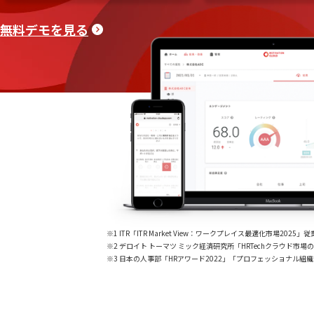
無料デモを見る
※1 ITR「ITR Market View：ワークプレイス最適化市場2
※2 デロイト トーマツ ミック経済研究所「HRTechクラウド市場の実態と展
※3 日本の人事部「HRアワード2022」「プロフェッショナル組