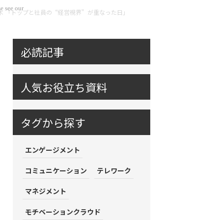
e see our
木 「トップと社員の“経営視界”が重なった日」
必読記事
人気お役立ち資料
タグから探す
エンゲージメント
コミュニケーション
テレワーク
マネジメント
モチベーションクラウド