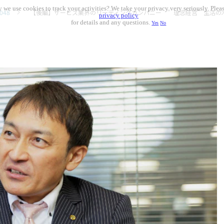
 we use cookies to track your activities? We take your privacy very seriously. Pleas
048
【後編】サービス業界のリーディングカンパニー ”理念経営”生活の
privacy policy
for details and any questions.
Yes
No