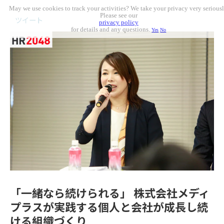
May we use cookies to track your activities? We take your privacy very seriousl
Please see our
ツイート
privacy policy
for details and any questions.
Yes
No
「一緒なら続けられる」 株式会社メディ
プラスが実践する個人と会社が成長し続
ける組織づくり