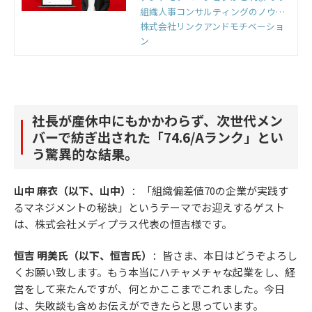
組織人事コンサルティングのノウハ
ウをもとに開発した国内初の組織改
株式会社リンクアンドモチベーショ
善クラウドです。組織のモノサシ
ン
「エンゲージメントスコア」をもと
に「診断」と「変革」のサイクルを
回すことで、組織変革を実現しま
す。
社長が産休中にもかかわらず、次世代メン
バーで紡ぎ出された「74.6/Aランク」とい
う驚異的な結果。
山中 麻衣（以下、山中）
：「組織偏差値70の企業が実践す
るマネジメントの秘訣」というテーマでお迎えするゲスト
は、株式会社メディプラス代表の恒吉様です。
恒吉 明美氏（以下、恒吉氏）
：皆さま、本日はどうぞよろし
くお願い致します。もう本当にハチャメチャな起業をし、経
営をして来たんですが、何とかここまでこれました。今日
は、失敗談も含めお伝えができたらと思っています。