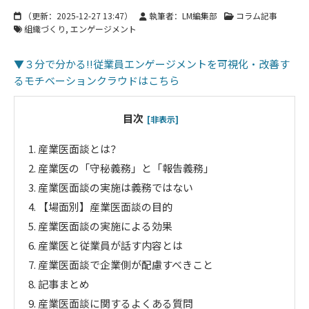
（更新：
2025-12-27 13:47
）
執筆者：LM編集部
コラム記事
組織づくり
エンゲージメント
▼３分で分かる!!従業員エンゲージメントを可視化・改善す
るモチベーションクラウドはこちら
目次
[非表示]
1.
産業医面談とは？
2.
産業医の「守秘義務」と「報告義務」
3.
産業医面談の実施は義務ではない
4.
【場面別】産業医面談の目的
5.
産業医面談の実施による効果
6.
産業医と従業員が話す内容とは
7.
産業医面談で企業側が配慮すべきこと
8.
記事まとめ
9.
産業医面談に関するよくある質問