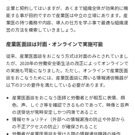
企業と契約してはいますが、あくまで組織全体が効果的に機
能する事が目的ですので産業医は中立の立場にあります。産
業医の持つ義務や内容、導入の仕方を学ぶ事で最適な組織運
営の方法を模索していきましょう。
産業医面談は対面・オンラインで実施可能
従来、産業医面談をおこなう方式は対面のみとされていまし
たが、2020年の労働安全衛生法の改正によってオンラインで
の実施も可能になりました。ただし、オンラインで産業医面
談をおこなうためには、産業医面談に用いる情報通信機器が
以下の3つの要件を満たしている必要があります。
産業医面談をおこなう医師と労働者とが相互に表情、顔
色、声、しぐさ等を確認できるものであって、映像と音声
の送受信が常時安定しかつ円滑であること
情報セキュリティ（外部への情報漏洩の防止や外部から
の不正アクセスの防止）が確保されること
労働者が産業医面談を受ける際の情報通信機器の操作