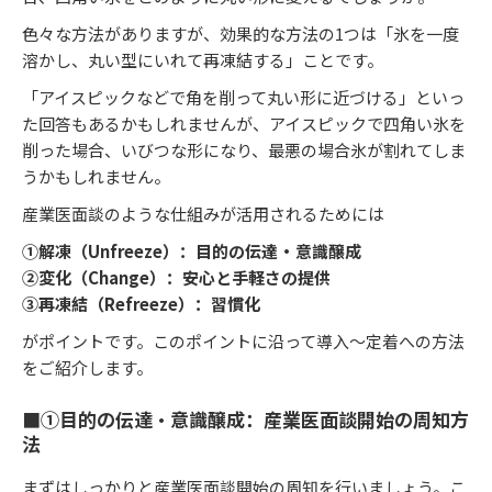
色々な方法がありますが、効果的な方法の1つは「氷を一度
溶かし、丸い型にいれて再凍結する」ことです。
「アイスピックなどで角を削って丸い形に近づける」といっ
た回答もあるかもしれませんが、アイスピックで四角い氷を
削った場合、いびつな形になり、最悪の場合氷が割れてしま
うかもしれません。
産業医面談のような仕組みが活用されるためには
①解凍（Unfreeze）：目的の伝達・意識醸成
②変化（Change）：安心と手軽さの提供
③再凍結（Refreeze）：習慣化
がポイントです。このポイントに沿って導入～定着への方法
をご紹介します。
■①目的の伝達・意識醸成：産業医面談開始の周知方
法
まずはしっかりと産業医面談開始の周知を行いましょう。こ