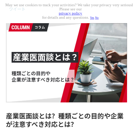
May we use cookies to track your activities? We take your privacy very seriousl
ツイート
Please see our
privacy policy
for details and any questions.
Yes
No
産業医面談とは？種類ごとの目的や企業
が注意すべき対応とは？