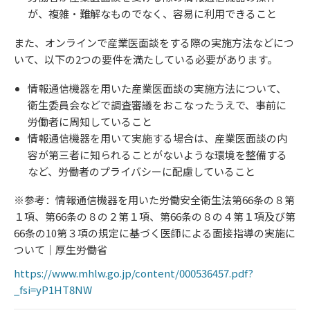
が、複雑・難解なものでなく、容易に利用できること
また、オンラインで産業医面談をする際の実施方法などにつ
いて、以下の2つの要件を満たしている必要があります。
情報通信機器を用いた産業医面談の実施方法について、
衛生委員会などで調査審議をおこなったうえで、事前に
労働者に周知していること
情報通信機器を用いて実施する場合は、産業医面談の内
容が第三者に知られることがないような環境を整備する
など、労働者のプライバシーに配慮していること
※参考：情報通信機器を用いた労働安全衛生法第66条の８第
１項、第66条の８の２第１項、第66条の８の４第１項及び第
66条の10第３項の規定に基づく医師による面接指導の実施に
ついて｜厚生労働省
https://www.mhlw.go.jp/content/000536457.pdf?
_fsi=yP1HT8NW