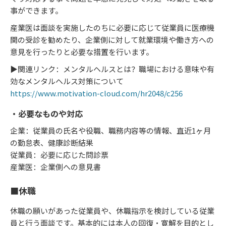
事ができます。
産業医は面談を実施したのちに必要に応じて従業員に医療機
関の受診を勧めたり、企業側に対して就業環境や働き方への
意見を行ったりと必要な措置を行います。
▶関連リンク：メンタルヘルスとは？職場における意味や有
効なメンタルヘルス対策について
https://www.motivation-cloud.com/hr2048/c256
・必要なものや対応
企業：従業員の氏名や役職、職務内容等の情報、直近1ヶ月
の勤怠表、健康診断結果
従業員：必要に応じた問診票
産業医：企業側への意見書
■休職
休職の願いがあった従業員や、休職指示を検討している従業
員と行う面談です。基本的には本人の回復・寛解を目的とし