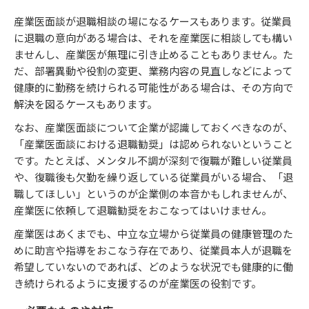
産業医面談が退職相談の場になるケースもあります。従業員
に退職の意向がある場合は、それを産業医に相談しても構い
ませんし、産業医が無理に引き止めることもありません。た
だ、部署異動や役割の変更、業務内容の見直しなどによって
健康的に勤務を続けられる可能性がある場合は、その方向で
解決を図るケースもあります。
なお、産業医面談について企業が認識しておくべきなのが、
「産業医面談における退職勧奨」は認められないということ
です。たとえば、メンタル不調が深刻で復職が難しい従業員
や、復職後も欠勤を繰り返している従業員がいる場合、「退
職してほしい」というのが企業側の本音かもしれませんが、
産業医に依頼して退職勧奨をおこなってはいけません。
産業医はあくまでも、中立な立場から従業員の健康管理のた
めに助言や指導をおこなう存在であり、従業員本人が退職を
希望していないのであれば、どのような状況でも健康的に働
き続けられるように支援するのが産業医の役割です。