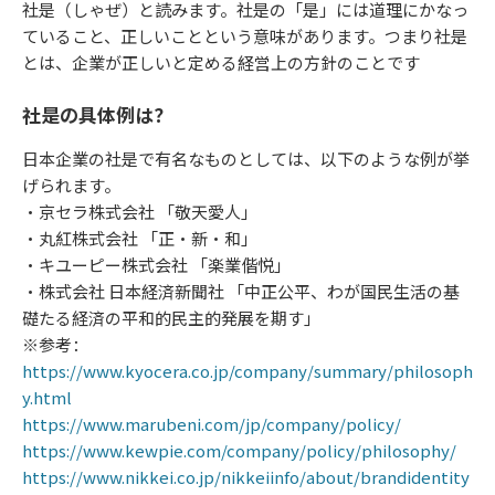
社是（しゃぜ）と読みます。社是の「是」には道理にかなっ
ていること、正しいことという意味があります。つまり社是
とは、企業が正しいと定める経営上の方針のことです
社是の具体例は？
日本企業の社是で有名なものとしては、以下のような例が挙
げられます。
・京セラ株式会社 「敬天愛人」
・丸紅株式会社 「正・新・和」
・キユーピー株式会社 「楽業偕悦」
・株式会社 日本経済新聞社 「中正公平、わが国民生活の基
礎たる経済の平和的民主的発展を期す」
※参考：
https://www.kyocera.co.jp/company/summary/philosoph
y.html
https://www.marubeni.com/jp/company/policy/
https://www.kewpie.com/company/policy/philosophy/
https://www.nikkei.co.jp/nikkeiinfo/about/brandidentity