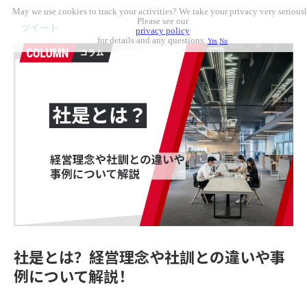
May we use cookies to track your activities? We take your privacy very seriousl
Please see our
ツイート
privacy policy
for details and any questions.
Yes
No
社是とは？経営理念や社訓との違いや事
例について解説！