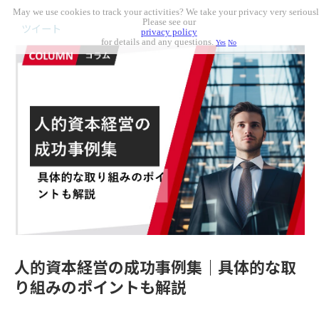
May we use cookies to track your activities? We take your privacy very seriousl
Please see our
ツイート
privacy policy
for details and any questions.
Yes
No
人的資本経営の成功事例集｜具体的な取
り組みのポイントも解説