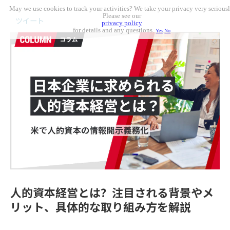
May we use cookies to track your activities? We take your privacy very seriousl
Please see our
ツイート
privacy policy
for details and any questions.
Yes
No
人的資本経営とは？注目される背景やメ
リット、具体的な取り組み方を解説