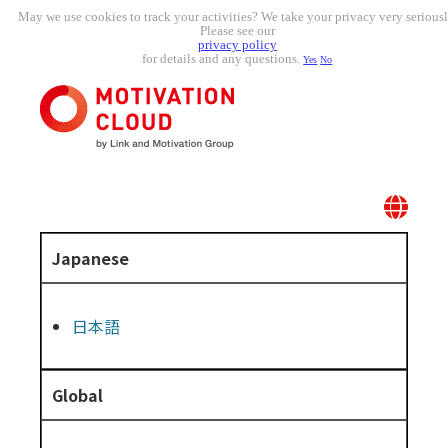
May we use cookies to track your activities? We take your privacy very seriousl
Please see our
privacy policy
for details and any questions.
Yes
No
Japanese
日本語
Global