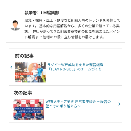
す。
執筆者：LM編集部
理念・採用・風土・制度など組織人事のトレンドを発信して
います。 基本的な用語解説から、多くの企業で陥っている実
態、 弊社が培ってきた組織変革技術の知見を踏まえたポイン
ト解説まで 皆様のお役に立ち情報をお届けします。
前の記事
ラグビーＷ杯成功を支えた運営組織
「TEAM NO-SIDE」のチームづくり
次の記事
WEBメディア業界 経営者座談会 〜経営の
壁とその乗り越え方〜