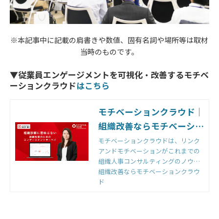
※本記事中に記載の肩書きや数値、固有名詞や場所等は取材
当時のものです。
▼従業員エンゲージメントを可視化・改善する​​​​​​​モチベ
ーションクラウド
はこちら
モチベーションクラウド｜
組織改善ならモチベーショ
ンクラウド
モチベーションクラウドは、リンク
アンドモチベーションがこれまでの
組織人事コンサルティングのノウハ
ウをもとに開発した国内初の組織改
組織改善ならモチベーションクラウ
善クラウドです。組織のモノサシ
ド
「エンゲージメントスコア」をもと
に「診断」と「変革」のサイクルを
回すことで、組織変革を実現しま