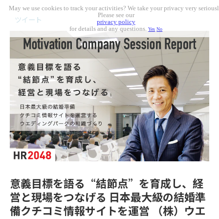
May we use cookies to track your activities? We take your privacy very seriousl
Please see our
ツイート
privacy policy
for details and any questions.
Yes
No
意義目標を語る“結節点”を育成し、経
営と現場をつなげる 日本最大級の結婚準
備クチコミ情報サイトを運営 （株）ウエ