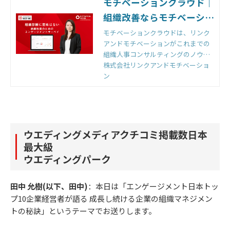
モチベーションクラウド｜
組織改善ならモチベーショ
ンクラウド
モチベーションクラウドは、リンク
アンドモチベーションがこれまでの
組織人事コンサルティングのノウハ
ウをもとに開発した国内初の組織改
株式会社リンクアンドモチベーショ
善クラウドです。組織のモノサシ
ン
「エンゲージメントスコア」をもと
に「診断」と「変革」のサイクルを
回すことで、組織変革を実現しま
す。
ウエディングメディアクチコミ掲載数日本
最大級
ウエディングパーク
田中 允樹(以下、田中)
：本日は「エンゲージメント日本トッ
プ10企業経営者が語る 成長し続ける企業の組織マネジメン
トの秘訣」というテーマでお送りします。