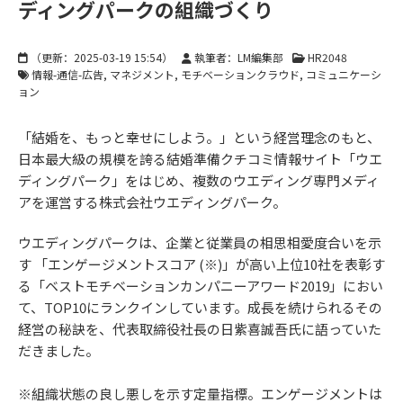
ディングパークの組織づくり
（更新：
2025-03-19 15:54
）
執筆者：LM編集部
HR2048
情報-通信-広告
マネジメント
モチベーションクラウド
コミュニケーシ
ョン
「結婚を、もっと幸せにしよう。」という経営理念のもと、
日本最大級の規模を誇る結婚準備クチコミ情報サイト「ウエ
ディングパーク」をはじめ、複数のウエディング専門メディ
アを運営する株式会社ウエディングパーク。
ウエディングパークは、企業と従業員の相思相愛度合いを示
す 「エンゲージメントスコア (※)」が高い上位10社を表彰す
る「ベストモチベーションカンパニーアワード2019」におい
て、TOP10にランクインしています。成長を続けられるその
経営の秘訣を、代表取締役社長の日紫喜誠吾氏に語っていた
だきました。
※組織状態の良し悪しを示す定量指標。エンゲージメントは