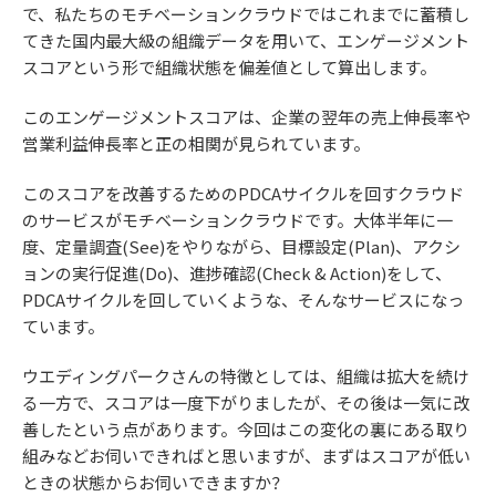
で、私たちのモチベーションクラウドではこれまでに蓄積し
てきた国内最大級の組織データを用いて、エンゲージメント
スコアという形で組織状態を偏差値として算出します。
このエンゲージメントスコアは、企業の翌年の売上伸長率や
営業利益伸長率と正の相関が見られています。
このスコアを改善するためのPDCAサイクルを回すクラウド
のサービスがモチベーションクラウドです。大体半年に一
度、定量調査(See)をやりながら、目標設定(Plan)、アクシ
ョンの実行促進(Do)、進捗確認(Check & Action)をして、
PDCAサイクルを回していくような、そんなサービスになっ
ています。
ウエディングパークさんの特徴としては、組織は拡大を続け
る一方で、スコアは一度下がりましたが、その後は一気に改
善したという点があります。今回はこの変化の裏にある取り
組みなどお伺いできればと思いますが、まずはスコアが低い
ときの状態からお伺いできますか？