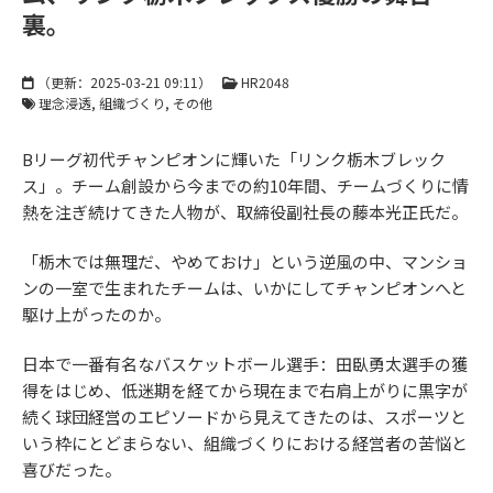
裏。
（更新：
2025-03-21 09:11
）
HR2048
理念浸透
組織づくり
その他
Bリーグ初代チャンピオンに輝いた「リンク栃木ブレック
ス」。チーム創設から今までの約10年間、チームづくりに情
熱を注ぎ続けてきた人物が、取締役副社長の藤本光正氏だ。
「栃木では無理だ、やめておけ」という逆風の中、マンショ
ンの一室で生まれたチームは、いかにしてチャンピオンへと
駆け上がったのか。
日本で一番有名なバスケットボール選手：田臥勇太選手の獲
得をはじめ、低迷期を経てから現在まで右肩上がりに黒字が
続く球団経営のエピソードから見えてきたのは、スポーツと
いう枠にとどまらない、組織づくりにおける経営者の苦悩と
喜びだった。