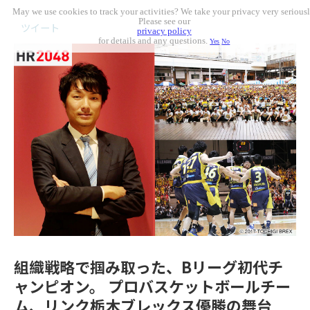
May we use cookies to track your activities? We take your privacy very seriousl
Please see our
ツイート
privacy policy
for details and any questions.
Yes
No
組織戦略で掴み取った、Bリーグ初代チ
ャンピオン。 プロバスケットボールチー
ム、リンク栃木ブレックス優勝の舞台