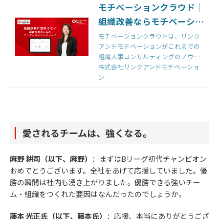
モチベーションクラウド｜
組織改善ならモチベーショ
ンクラウド
モチベーションクラウドは、リンク
アンドモチベーションがこれまでの
組織人事コンサルティングのノウハ
ウをもとに開発した国内初の組織改
株式会社リンクアンドモチベーショ
善クラウドです。組織のモノサシ
ン
「エンゲージメントスコア」をもと
に「診断」と「変革」のサイクルを
回すことで、組織変革を実現しま
す。
愛されるチームは、強くなる。
麻野 耕司（以下、麻野）
：まずはBリーグ初代チャンピオン
おめでとうございます。全社をあげて応援していました。優
勝の瞬間は社内も湧き上がりました。優勝できる強いチー
ム・組織をつくれた要因はなんだったのでしょうか。
藤本 光正氏（以下、藤本氏）
：応援、本当にありがとうござ