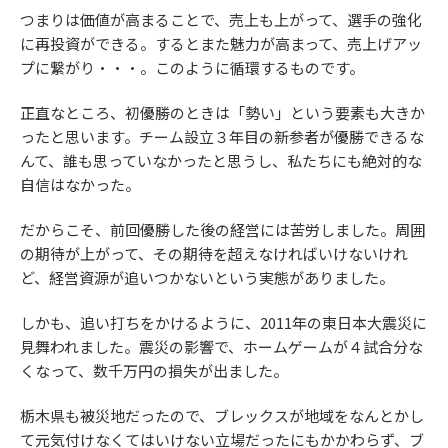
つまりは価値が高まることで、売上も上がって、選手の強化
に再投資ができる。するとまた魅力が高まって、売上げアッ
プに繋がり・・・。このように循環するものです。
正直なところ、初優勝のときは「勢い」という要素も大きか
ったと思います。チーム設立３年目の新参者が優勝できるな
んて、誰も思っていなかったと思うし、私たちにも絶対的な
自信はなかった。
だからこそ、前回優勝した後の経営には苦労しました。周囲
の期待が上がって、その期待を超えなければいけないけれ
ど、経営資源が追いつかないという実態がありました。
しかも、追い打ちをかけるように、2011年の東日本大震災に
見舞われました。震災の影響で、ホームゲームが４試合分な
くなって、数千万円の損失が出ました。
栃木県も被災地だったので、ブレックスが地域をなんとかし
て元気付けなくてはいけない立場だったにもかかわらず、ブ