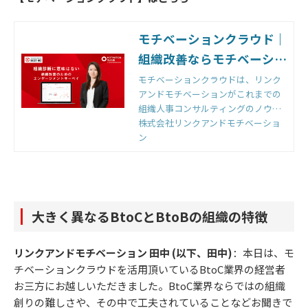
モチベーションクラウド｜
組織改善ならモチベーショ
ンクラウド
モチベーションクラウドは、リンク
アンドモチベーションがこれまでの
組織人事コンサルティングのノウハ
ウをもとに開発した国内初の組織改
株式会社リンクアンドモチベーショ
善クラウドです。組織のモノサシ
ン
「エンゲージメントスコア」をもと
に「診断」と「変革」のサイクルを
回すことで、組織変革を実現しま
す。
大きく異なるBtoCとBtoBの組織の特徴
リンクアンドモチベーション 田中 (以下、田中)
：本日は、モ
チベーションクラウドを活用頂いているBtoC業界の経営者
お三方にお越しいただきました。BtoC業界ならではの組織
創りの難しさや、その中で工夫されていることなどお聞きで