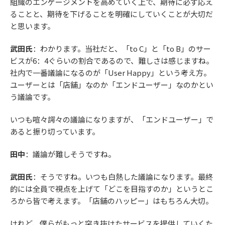
組織のエンゲージメントを高めていく上で、期待に必ず応え
ることと、期待を下げることを明確にしていくことが大切だ
と思います。
武田氏
：わかります。当社だと、「to C」と「to B」のサー
ビスが6：4ぐらいの割合であるので、難しさは感じますね。
社内で一番議論になるのが「User Happy」という考え方。
ユーザーとは「店舗」なのか「エンドユーザー」なのかとい
う議論です。
いつも喧々諤々の議論になりますが、「エンドユーザー」で
あると振り切っています。
田中
：議論が難しそうですね。
武田氏
：そうですね。いつも白熱した議論になります。最終
的には全員で視点を上げて「どこを目指すのか」というとこ
ろから皆で考えます。「店舗のハッピー」はもちろん大切。
けれど、僕らがもっと突き抜けたサービスを提供していくた