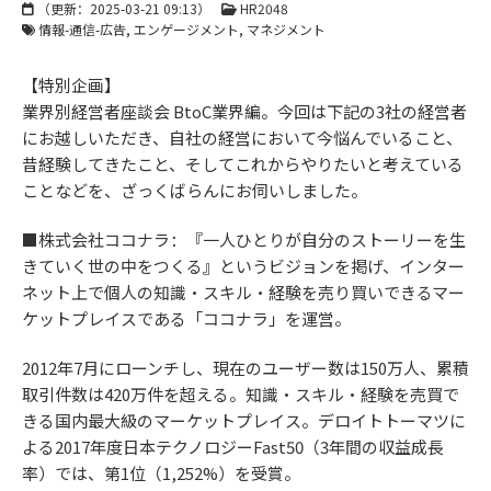
（更新：
2025-03-21 09:13
）
HR2048
情報-通信-広告
エンゲージメント
マネジメント
【特別企画】
業界別経営者座談会 BtoC業界編。今回は下記の3社の経営者
にお越しいただき、自社の経営において今悩んでいること、
昔経験してきたこと、そしてこれからやりたいと考えている
ことなどを、ざっくばらんにお伺いしました。
■株式会社ココナラ：『一人ひとりが自分のストーリーを生
きていく世の中をつくる』というビジョンを掲げ、インター
ネット上で個人の知識・スキル・経験を売り買いできるマー
ケットプレイスである「ココナラ」を運営。
2012年7月にローンチし、現在のユーザー数は150万人、累積
取引件数は420万件を超える。知識・スキル・経験を売買で
きる国内最大級のマーケットプレイス。デロイトトーマツに
よる2017年度日本テクノロジーFast50（3年間の収益成長
率）では、第1位（1,252%）を受賞。