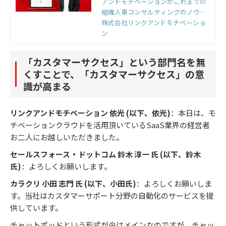
アンドモチベーションがこれまでの
組織人事コンサルティングのノウハ
ウをもとに開発した国内初の組織改
株式会社リンクアンドモチベーショ
善クラウドです。組織のモノサシ
ン
「エンゲージメントスコア」をもと
に「診断」と「変革」のサイクルを
「カスタマーサクセス」という部門名を無
回すことで、組織変革を実現しま
くすことで、「カスタマーサクセス」の意
す。
識が高まる
リンクアンドモチベーション 依光
(以下、依光)
：本日は、モ
チベーションクラウドを活用頂いているSaaS業界の経営者
お二人にお越しいただきました。
セールスフォース・ドットコム 鈴木 淳一 氏 (以下、鈴木
氏)
：よろしくお願いします。
カラクリ 小田 志門 氏 (以下、小田氏)
：よろしくお願いしま
す。当社はカスタマーサポート分野の自動化のサービスを提
供しています。
チャットポッドという形式が今はメインなのですが、チャッ