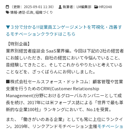
（更新：
2025-09-01 11:30
）
執筆者：LM編集部
HR2048
情報-通信-広告
組織づくり
▼３分で分かる!!従業員エンゲージメントを可視化・改善す
るモチベーションクラウドはこちら
【特別企画】
業界別経営者座談会 SaaS業界編。今回は下記の2社の経営者
にお越しいただき、自社の経営において今悩んでいること、
昔経験してきたこと、そしてこれからやりたいと考えている
ことなどを、ざっくばらんにお伺いしました。
■株式会社セールスフォース・ドットコム：顧客管理や営業
支援を行うためのCRM(Customer Relationship
Management)分野におけるグローバルカンパニーとして成
長を続け、2017年には米フォーブス誌による「世界で最も革
新的な企業100社」ランキングにおいて、No.1を受賞。
また、「働きがいのある企業」としても常に上位にランクイ
ン。2019年、リンクアンドモチベーション主催
モチベーショ