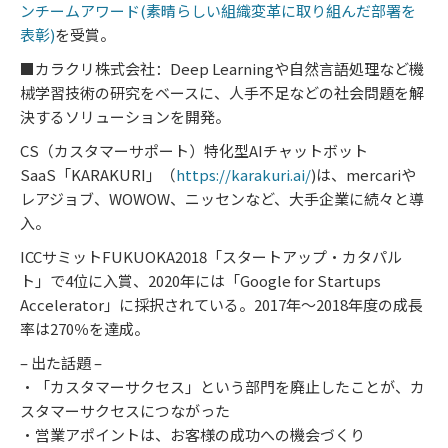
ンチームアワード(素晴らしい組織変革に取り組んだ部署を
表彰)
を受賞。
■カラクリ株式会社：Deep Learningや自然言語処理など機
械学習技術の研究をベースに、人手不足などの社会問題を解
決するソリューションを開発。
CS（カスタマーサポート）特化型AIチャットボット
SaaS「KARAKURI」（
https://karakuri.ai/
)は、mercariや
レアジョブ、WOWOW、ニッセンなど、大手企業に続々と導
入。
ICCサミットFUKUOKA2018「スタートアップ・カタパル
ト」で4位に入賞、2020年には「Google for Startups
Accelerator」に採択されている。2017年～2018年度の成長
率は270％を達成。
– 出た話題 –
・「カスタマーサクセス」という部門を廃止したことが、カ
スタマーサクセスにつながった
・営業アポイントは、お客様の成功への機会づくり