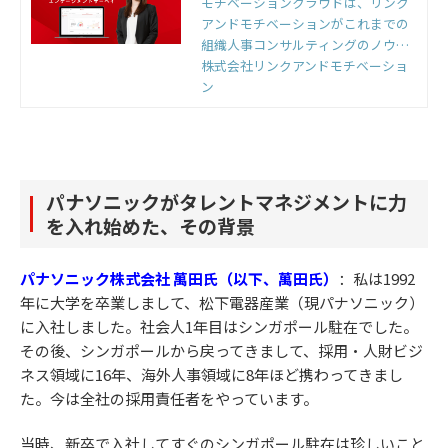
ンクラウド
モチベーションクラウドは、リンク
アンドモチベーションがこれまでの
組織人事コンサルティングのノウハ
ウをもとに開発した国内初の組織改
株式会社リンクアンドモチベーショ
善クラウドです。組織のモノサシ
ン
「エンゲージメントスコア」をもと
に「診断」と「変革」のサイクルを
回すことで、組織変革を実現しま
す。
パナソニックがタレントマネジメントに力
を入れ始めた、その背景
パナソニック株式会社 萬田氏（以下、萬田氏）
：
私は1992
年に大学を卒業しまして、松下電器産業（現パナソニック）
に入社しました。社会人1年目はシンガポール駐在でした。
その後、シンガポールから戻ってきまして、採用・人財ビジ
ネス領域に16年、海外人事領域に8年ほど携わってきまし
た。今は全社の採用責任者をやっています。
当時、新卒で入社してすぐのシンガポール駐在は珍しいこと