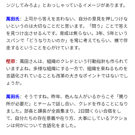
ンジしてみろよ」とおっしゃっているイメージがあります。
萬田氏
：
上司から答えを言わない、自分の意見を押しつけな
いというのは大切なことだと思います。「問う」ことで答え
を見つけ出させるんです。育成は焦らない。3年、5年という
スパンで「どうなりたいのか」を常に考えてもらい、横で伴
走するということを心がけています。
樫原
：萬田さんは、組織のクレドという行動指針も作られて
いますよね。多様な組織にする一方で、組織を束ねるものを
言語化されていることも改革の大きなポイントではないでし
ょうか。
萬田氏
：
そうですね。昨年、色んな人がいるからこそ「拠り
所が必要だ」とチームで話し合い、クレドを作ることになり
ました。部長と課長が全員集まり、2日間くらい合宿をし
て、自分たちの存在意義や在り方、大事にしているアクショ
ンは何かについて言語化をました。