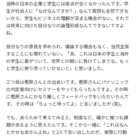
当時の日本の企業と学生には接点が全くなかったんです。学
生が社会人に「なぜなんですか？」なんて質問も全然できな
いから、学生もビジネスの理解が深まる機会がない。それで
は将来に向けた自分なりの論理形成なんてできないですよ
ね。
自分なりの意見を求められ、議論する機会もなく、当然主張
することにも慣れていない。「あ、これは日本の学生と海外
の学生に差がついて、世界との戦いに負けてしまうな。もっ
と学生に寄り添っていかないと」と思いました。
三つ目は樫原さんとの出会いです。樫原さんにパナソニック
の内定者向けにセミナーをやってもらったんですよ。その時
に樫原さんにかなり厳しくフィードバックをいただいたんで
す。 その時は「ちょっと待ってよ」と言いましたが (笑)。
でも、あらためて考えてみると、制度など、確かに幾つも課
題があるように思えたんです。そこから一緒に「これはなん
とかせなあかんよね」と2人で言い出したのが、実際に行動