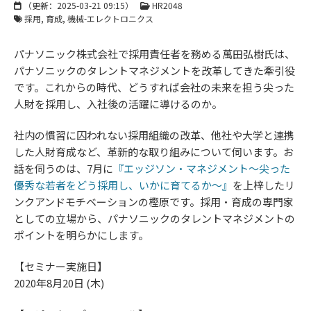
（更新：
2025-03-21 09:15
）
HR2048
採用
育成
機械-エレクトロニクス
パナソニック株式会社で採用責任者を務める萬田弘樹氏は、
パナソニックのタレントマネジメントを改革してきた牽引役
です。これからの時代、どうすれば会社の未来を担う尖った
人財を採用し、入社後の活躍に導けるのか。
社内の慣習に囚われない採用組織の改革、他社や大学と連携
した人財育成など、革新的な取り組みについて伺います。お
話を伺うのは、7月に
『エッジソン・マネジメント～尖った
優秀な若者をどう採用し、いかに育てるか～』
を上梓したリ
ンクアンドモチベーションの樫原です。採用・育成の専門家
としての立場から、パナソニックのタレントマネジメントの
ポイントを明らかにします。
【セミナー実施日】
2020年8月20日 (木)