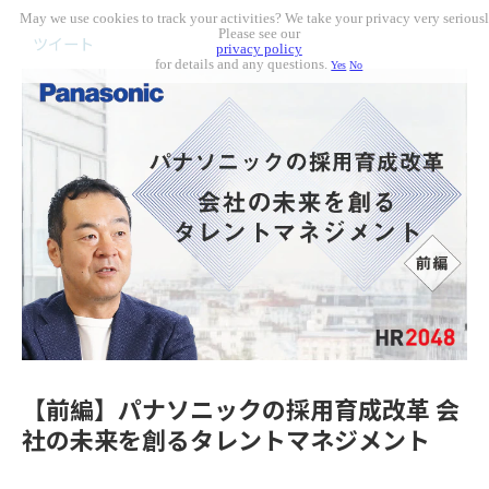
May we use cookies to track your activities? We take your privacy very seriousl
Please see our
ツイート
privacy policy
for details and any questions.
Yes
No
【前編】パナソニックの採用育成改革 会
社の未来を創るタレントマネジメント