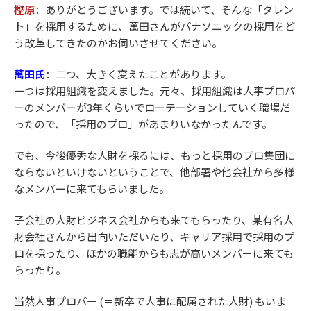
樫原
：ありがとうございます。では続いて、そんな「タレン
ト」を採用するために、萬田さんがパナソニックの採用をど
う改革してきたのかお伺いさせてください。
萬田氏
：
二つ、大きく変えたことがあります。
一つは採用組織を変えました。元々、採用組織は人事プロパ
ーのメンバーが3年くらいでローテーションしていく職場だ
ったので、「採用のプロ」があまりいなかったんです。
でも、今後優秀な人財を採るには、もっと採用のプロ集団に
ならないといけないということで、他部署や他会社から多様
なメンバーに来てもらいました。
子会社の人財ビジネス会社からも来てもらったり、某有名人
財会社さんから出向いただいたり、キャリア採用で採用のプ
ロを採ったり、ほかの職能からも志が高いメンバーに来ても
らったり。
当然人事プロパー (＝新卒で人事に配属された人財) もいま