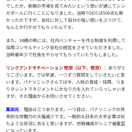
でしたが、新興の市場を見てみたいという想いが通じてシン
ガポールに行くことになりました。当時TOEICは500点も無
かったのですが、会社に対して自分の強い想いをぶつけて、
なんとか行かせてもらったんです。
また、34歳の時には、社内ベンチャーを作る制度を利用して
採用コンサルティング会社の経営をさせていただきました。
当時最年少で社長をやらせてもらっていたりもしました。
リンクアンドモチベーション 樫原（以下、樫原
）
：ありがと
うございます。では早速、一つずつ質問をしていきたいと思
います。パナソニックさんでは今、人財の育成・採用、つま
りタレントマネジメントにかなり力を入れていらっしゃいま
すが、その理由からお伺いさせてください。
萬田氏
：
理由は三つあります。一つ目は、パナソニックの将
来的な労働力の大幅減少です。一般的な日系の大手企業は似
たような状況にあると思いますが、労務構成がシニア偏重型
になっています。