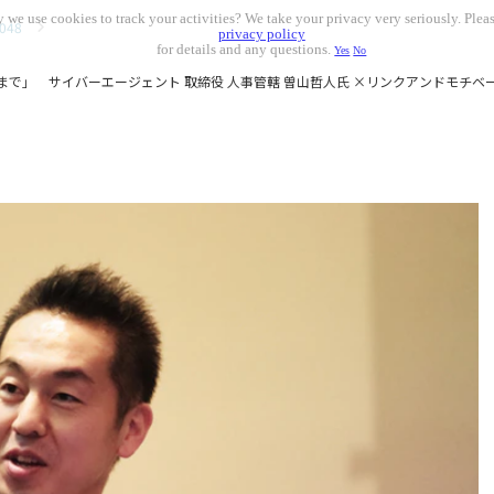
 we use cookies to track your activities? We take your privacy very seriously. Pleas
048
privacy policy
for details and any questions.
Yes
No
まで」 サイバーエージェント 取締役 人事管轄 曽山哲人氏 ×リンクアンドモチベー