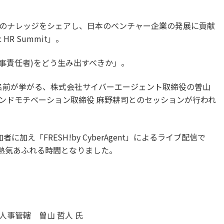
のナレッジをシェアし、日本のべンチャー企業の発展に貢献
HR Summit」。
人事責任者)をどう生み出すべきか」。
ず名前が挙がる、株式会社サイバーエージェント取締役の曽山
ンドモチベーション取締役 麻野耕司とのセッションが行われ
に加え「FRESH!by CyberAgent」によるライブ配信で
ど、熱気あふれる時間となりました。
事管轄 曽山 哲人 氏