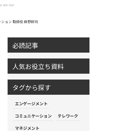
e see our
ション 取締役 麻野耕司
必読記事
人気お役立ち資料
タグから探す
エンゲージメント
コミュニケーション
テレワーク
マネジメント