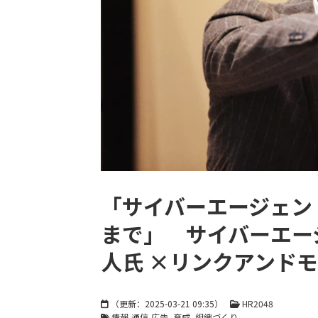
「サイバーエージェン
まで」 サイバーエージ
人氏 ×リンクアンドモ
（更新：
2025-03-21 09:35
）
HR2048
情報-通信-広告
育成
組織づくり