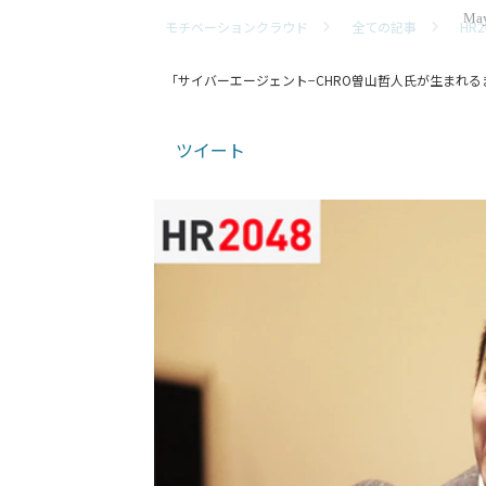
May
モチベーションクラウド
全ての記事
HR2
「サイバーエージェント−CHRO曽山哲人氏が生まれる
ツイート