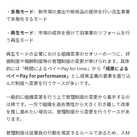
・
多角モード
：新市場の進出や新商品の提供を行い派生事業
で多角化するモード
・
再生モード
：市場の成熟を受けて旧事業のリフォームを行
う再生モード
再生モードの企業における組織変革のセオリーの一つに、評
価制度や報酬制度等の管理制度の変更が挙げられます。具体
的には「時間によるペイ＝Pay for time」から
「成果による
ペイ＝Pay for performance」
とし成果主義の要素を盛り込
んだ制度へ変更を行うケースが多いです。
一般的に組織変革を行う上で管理制度の変更から着手するの
は稀です。一方で組織を過去慣性から大きく引き離して改革
を推し進めたい場合は、管理制度から変更を行うケースがあ
ります。
管理制度は従業員の行動を規定するルールであるため、人材