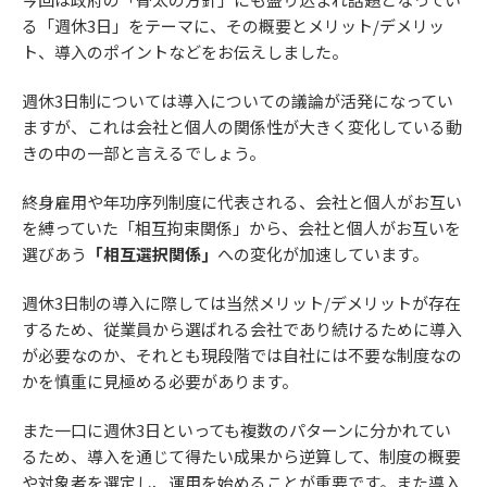
る「週休3日」をテーマに、その概要とメリット/デメリッ
ト、導入のポイントなどをお伝えしました。
週休3日制については導入についての議論が活発になってい
ますが、これは会社と個人の関係性が大きく変化している動
きの中の一部と言えるでしょう。
終身雇用や年功序列制度に代表される、会社と個人がお互い
を縛っていた「相互拘束関係」から、会社と個人がお互いを
選びあう
「相互選択関係」
への変化が加速しています。
週休3日制の導入に際しては当然メリット/デメリットが存在
するため、従業員から選ばれる会社であり続けるために導入
が必要なのか、それとも現段階では自社には不要な制度なの
かを慎重に見極める必要があります。
また一口に週休3日といっても複数のパターンに分かれてい
るため、導入を通じて得たい成果から逆算して、制度の概要
や対象者を選定し、運用を始めることが重要です。また導入