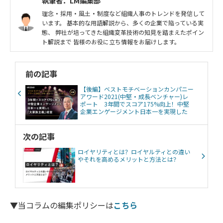
執筆者：LM編集部
理念・採用・風土・制度など組織人事のトレンドを発信して
います。 基本的な用語解説から、多くの企業で陥っている実
態、 弊社が培ってきた組織変革技術の知見を踏まえたポイン
ト解説まで 皆様のお役に立ち情報をお届けします。
前の記事
【後編】ベストモチベーションカンパニー
アワード2021(中堅・成長ベンチャー)レ
ポート 3年間でスコア175%向上！中堅
企業エンゲージメント日本一を実現した
「大家族主義」経営
次の記事
ロイヤリティとは？ロイヤルティとの違い
やそれを高めるメリットと方法とは？
▼当コラムの編集ポリシーは
こちら