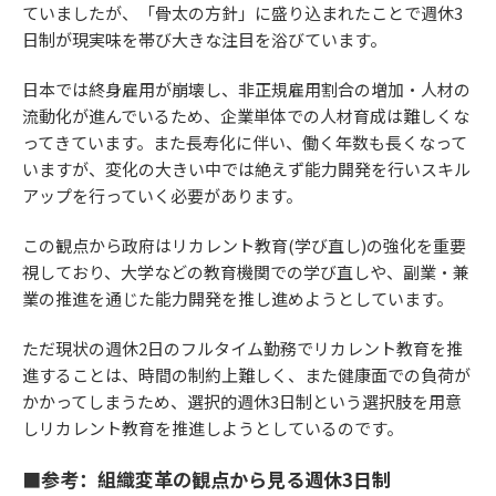
ていましたが、「骨太の方針」に盛り込まれたことで週休3
日制が現実味を帯び大きな注目を浴びています。
日本では終身雇用が崩壊し、非正規雇用割合の増加・人材の
流動化が進んでいるため、企業単体での人材育成は難しくな
ってきています。また長寿化に伴い、働く年数も長くなって
いますが、変化の大きい中では絶えず能力開発を行いスキル
アップを行っていく必要があります。
この観点から政府はリカレント教育(学び直し)の強化を重要
視しており、大学などの教育機関での学び直しや、副業・兼
業の推進を通じた能力開発を推し進めようとしています。
ただ現状の週休2日のフルタイム勤務でリカレント教育を推
進することは、時間の制約上難しく、また健康面での負荷が
かかってしまうため、選択的週休3日制という選択肢を用意
しリカレント教育を推進しようとしているのです。
■参考：組織変革の観点から見る週休3日制