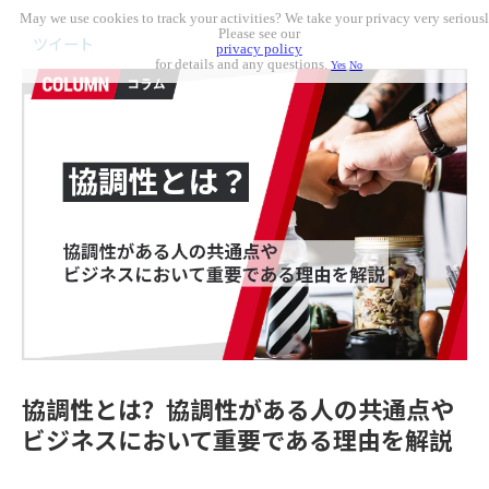
May we use cookies to track your activities? We take your privacy very seriousl
Please see our
ツイート
privacy policy
for details and any questions.
Yes
No
協調性とは？協調性がある人の共通点や
ビジネスにおいて重要である理由を解説