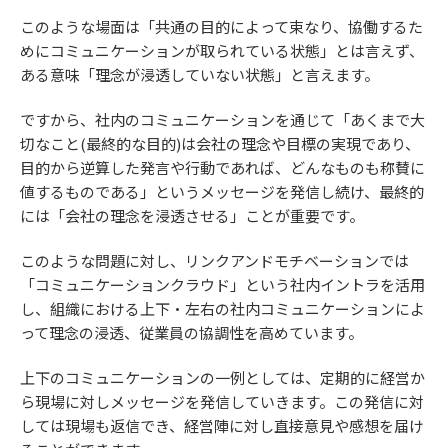
このような場面は「共通の目的によって束なり、協働するた
めにコミュニケーションが取られている状態」とは言えず、
ある意味「理念が浸透していない状態」と言えます。
ですから、社内のコミュニケーションを通じて「あくまで大
切なこと(最終的な目的)は会社の理念や目標の実現であり、
目的から逆算した発言や行動であれば、どんなものも称賛に
値するものである」というメッセージを発信し続け、最終的
には「会社の理念を浸透させる」ことが重要です。
このような問題に対し、リンクアンドモチベーションでは
「コミュニケーションクラウド」という社内イントラを活用
し、組織における上下・左右の社内コミュニケーションによ
って理念の浸透、従業員の協調性を高めています。
上下のコミュニケーションの一例としては、定期的に経営か
ら現場に対しメッセージを発信していきます。この発信に対
しては現場も返信でき、経営陣に対し直接意見や感想を届け