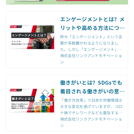
エンゲージメントとは？メ
リットや高める方法につい
て解説｜組織改善ならモチ
昨今「エンゲージメント」という言
葉が多数聞かれるようになりまし
ベーションクラウド | 株式
た。しかし「エンゲージメント」と
会社リンクアンドモチベー
一言で言っても、その意味は広義に
株式会社リンクアンドモチベーショ
ション
渡ります。何故、今のこの時代に
ン
「エンゲージメント」と…[HR2048]
｜モチベーションクラウド
働きがいとは？SDGsでも
着目される働きがいの意味
や業績向上にも寄与する取
「働き方改革」で日本の労働環境は
大きな変化を遂げていますが、コロ
組みとは？｜組織改善なら
ナ禍でテレワークなども普及する
モチベーションクラウド |
中、時間に縛られる働き方から成果
株式会社リンクアンドモチベーショ
株式会社リンクアンドモチ
ややりがいを基準とした働き方に切
ン
り替える「働きがい改…[HR2048]｜