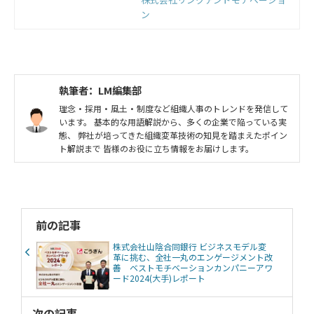
株式会社リンクアンドモチ
ややりがいを基準とした働き方に切
ン
り替える「働きがい改…[HR2048]｜
ベーション
モチベーションクラウド
執筆者：LM編集部
理念・採用・風土・制度など組織人事のトレンドを発信して
います。 基本的な用語解説から、多くの企業で陥っている実
態、 弊社が培ってきた組織変革技術の知見を踏まえたポイン
ト解説まで 皆様のお役に立ち情報をお届けします。
前の記事
株式会社山陰合同銀行 ビジネスモデル変
革に挑む、全社一丸のエンゲージメント改
善 ベストモチベーションカンパニーアワ
ード2024(大手)レポート
次の記事