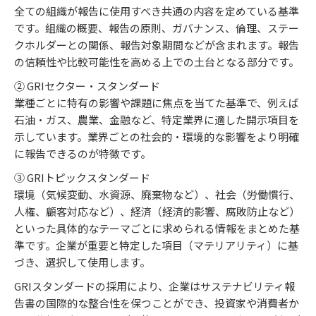
全ての組織が報告に使用すべき共通の内容を定めている基準
です。組織の概要、報告の原則、ガバナンス、倫理、ステー
クホルダーとの関係、報告対象期間などが含まれます。報告
の信頼性や比較可能性を高める上での土台となる部分です。
② GRIセクター・スタンダード
業種ごとに特有の影響や課題に焦点を当てた基準で、例えば
石油・ガス、農業、金融など、特定業界に適した開示項目を
示しています。業界ごとの社会的・環境的な影響をより明確
に報告できるのが特徴です。
③ GRIトピックスタンダード
環境（気候変動、水資源、廃棄物など）、社会（労働慣行、
人権、顧客対応など）、経済（経済的影響、腐敗防止など）
といった具体的なテーマごとに求められる情報をまとめた基
準です。企業が重要と特定した項目（マテリアリティ）に基
づき、選択して使用します。
GRIスタンダードの採用により、企業はサステナビリティ報
告書の国際的な整合性を保つことができ、投資家や消費者か