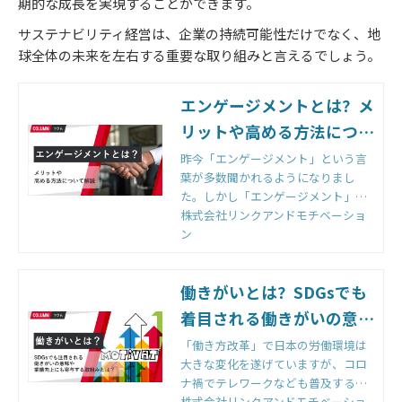
期的な成長を実現することができます。
サステナビリティ経営は、企業の持続可能性だけでなく、地
球全体の未来を左右する重要な取り組みと言えるでしょう。
エンゲージメントとは？メ
リットや高める方法につい
て解説｜組織改善ならモチ
昨今「エンゲージメント」という言
葉が多数聞かれるようになりまし
ベーションクラウド | 株式
た。しかし「エンゲージメント」と
会社リンクアンドモチベー
一言で言っても、その意味は広義に
株式会社リンクアンドモチベーショ
ション
渡ります。何故、今のこの時代に
ン
「エンゲージメント」と…[HR2048]
｜モチベーションクラウド
働きがいとは？SDGsでも
着目される働きがいの意味
や業績向上にも寄与する取
「働き方改革」で日本の労働環境は
大きな変化を遂げていますが、コロ
組みとは？｜組織改善なら
ナ禍でテレワークなども普及する
モチベーションクラウド |
中、時間に縛られる働き方から成果
株式会社リンクアンドモチベーショ