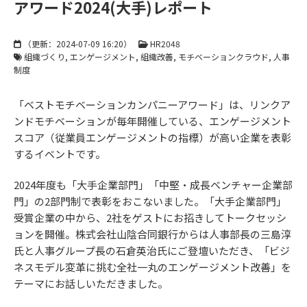
アワード2024(大手)レポート
（更新：
2024-07-09 16:20
）
HR2048
組織づくり
エンゲージメント
組織改善
モチベーションクラウド
人事
制度
「ベストモチベーションカンパニーアワード」は、リンクア
ンドモチベーションが毎年開催している、エンゲージメント
スコア（従業員エンゲージメントの指標）が高い企業を表彰
するイベントです。
2024年度も「大手企業部門」「中堅・成長ベンチャー企業部
門」の2部門制で表彰をおこないました。「大手企業部門」
受賞企業の中から、2社をゲストにお招きしてトークセッシ
ョンを開催。株式会社山陰合同銀行からは人事部長の三島淳
氏と人事グループ長の石倉英治氏にご登壇いただき、「ビジ
ネスモデル変革に挑む全社一丸のエンゲージメント改善」を
テーマにお話しいただきました。