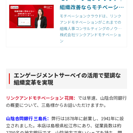
組織改善ならモチベーショ
ンクラウド
モチベーションクラウドは、リンク
アンドモチベーションがこれまでの
組織人事コンサルティングのノウハ
ウをもとに開発した国内初の組織改
株式会社リンクアンドモチベーショ
善クラウドです。組織のモノサシ
ン
「エンゲージメントスコア」をもと
に「診断」と「変革」のサイクルを
回すことで、組織変革を実現しま
す。
エンゲージメントサーベイの活用で堅調な
組織変革を実現
リンクアンドモチベーション 花岡：
では早速、山陰合同銀行
の概要について、三島様からお話いただけますか。
山陰合同銀行 三島氏：
弊行は1878年に創業し、1941年に設
立されました。本店は島根県松江市にあり、従業員数は約
2700名の地方銀行です。山陰地方で高いシェアを持ち、関