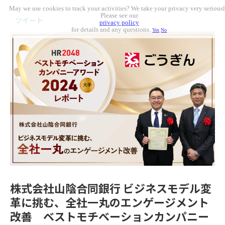
May we use cookies to track your activities? We take your privacy very seriousl
Please see our
ツイート
privacy policy
for details and any questions.
Yes
No
株式会社山陰合同銀行 ビジネスモデル変
革に挑む、全社一丸のエンゲージメント
改善 ベストモチベーションカンパニー