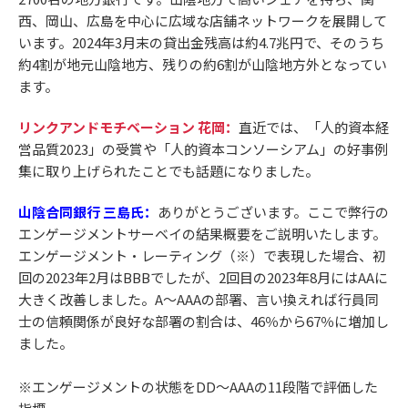
西、岡山、広島を中心に広域な店舗ネットワークを展開して
います。2024年3月末の貸出金残高は約4.7兆円で、そのうち
約4割が地元山陰地方、残りの約6割が山陰地方外となってい
ます。
リンクアンドモチベーション 花岡：
直近では、「人的資本経
営品質2023」の受賞や「人的資本コンソーシアム」の好事例
集に取り上げられたことでも話題になりました。
山陰合同銀行 三島氏：
ありがとうございます。ここで弊行の
エンゲージメントサーベイの結果概要をご説明いたします。
エンゲージメント・レーティング（※）で表現した場合、初
回の2023年2月はBBBでしたが、2回目の2023年8月にはAAに
大きく改善しました。A〜AAAの部署、言い換えれば行員同
士の信頼関係が良好な部署の割合は、46％から67％に増加し
ました。
※エンゲージメントの状態をDD〜AAAの11段階で評価した