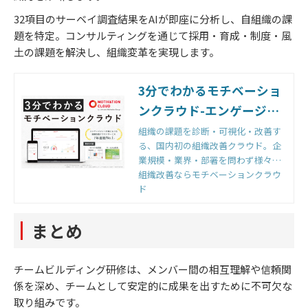
32項目のサーベイ調査結果をAIが即座に分析し、自組織の課
題を特定。コンサルティングを通じて採用・育成・制度・風
土の課題を解決し、組織変革を実現します。
3分でわかるモチベーショ
ンクラウド-エンゲージメ
ントサーベイ
組織の課題を診断・可視化・改善す
る、国内初の組織改善クラウド。企
業規模・業界・部署を問わず様々な
組織から選ばれる理由とは。機能・
組織改善ならモチベーションクラウ
効果・実績など、モチベーションク
ド
ラウド-エンゲージメントサーベイ機
能の詳細まで徹底解説。
まとめ
チームビルディング研修は、メンバー間の相互理解や信頼関
係を深め、チームとして安定的に成果を出すために不可欠な
取り組みです。