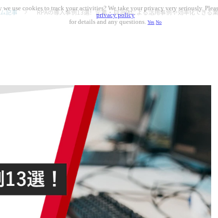
 we use cookies to track your activities? We take your privacy very seriously. Pleas
ム記事
RPAの導入事例13選！企業・自治体による活用事例や効率化できる
privacy policy
for details and any questions.
Yes
No