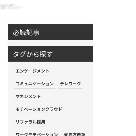
e see our
業務の例を紹介
必読記事
タグから探す
エンゲージメント
コミュニケーション
テレワーク
マネジメント
モチベーションクラウド
リファラル採用
ワークモチベーション
働き方改革