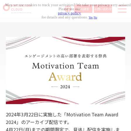
May we use cookies to track your activities? We take your privacy very seriousl
資料請求
お問い合わせ
Please see our
privacy policy
for details and any questions.
Yes
No
サービス内容
導入事例
料金体系
無料セミナー
お役立ち資料
コラム記事
組織人事メディア
2024年3月22日に実施した「Motivation Team Award
2024」のアーカイブ配信です。
4月22日(月)までの期間限定で、見逃し配信を実施しま