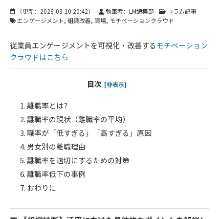
（更新：
2026-03-10 20:42
）
執筆者：LM編集部
コラム記事
エンゲージメント
組織改善
職場
モチベーションクラウド
従業員エンゲージメントを可視化・改善する
モチベーション
クラウドはこちら
目次
[非表示]
1.
離職率とは？
2.
離職率の現状（離職率の平均）
3.
職率が「低すぎる」「高すぎる」原因
4.
男女別の離職理由
5.
離職率を適切にするための対策
6.
離職率低下の事例
7.
おわりに