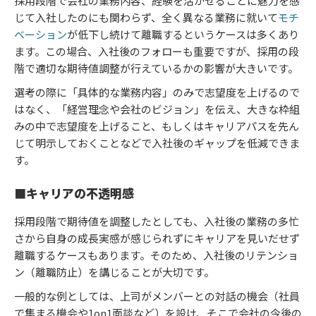
採用段階で会社の業務内容、経験を活かせることに魅力を感
じて入社したのにも関わらず、全く異なる業務に就いて
モチ
ベーション
が低下し続けて離職するというケースは多くあり
ます。この場合、入社後のフォローも重要ですが、採用の段
階で適切な期待値調整が行えているかの影響が大きいです。
選考の際に「具体的な業務内容」のみで志望度を上げるので
はなく、「経営理念や会社のビジョン」を伝え、大きな枠組
みの中で志望度を上げること、もしくはキャリアパスを先ん
じて明示しておくことなどで入社後のギャップを低減できま
す。
■キャリアの不透明感
採用段階で期待値を調整したとしても、入社後の業務の多忙
さから自身の成長実感が感じられずにキャリアを見いだせず
離職するケースもあります。そのため、入社後のリテンショ
ン（離職防止）を講じることが大切です。
一般的な例としては、上司がメンバーとの対話の機会（社員
で集まる機会や1on1面談など）を設け、そこで会社の今後の