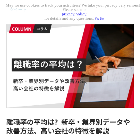
May we use cookies to track your activities? We take your privacy very seriousl
ツイート
Please see our
privacy policy
for details and any questions.
Yes
No
離職率の平均は？新卒・業界別データや
改善方法、高い会社の特徴を解説