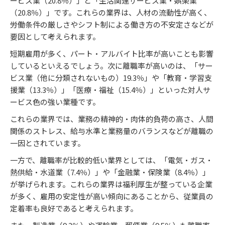
ービス業（20.8％）」と「生活関連サービス業・娯楽業
（20.8％）」です。これらの業界は、人材の流動性が高く、
労働条件の厳しさやシフト制による働き方の不安定さなどが
要因として考えられます。
短期雇用が多く、パート・アルバイト比率が高いことも影響
しているといえるでしょう。次に離職率が高いのは、「サー
ビス業（他に分類されないもの）19.3％」や「教育・学習支
援業（13.3％）」「医療・福祉（15.4％）」といった対人サ
ービス色の強い業種です。
これらの業界では、業務の精神的・肉体的負荷の高さ、人間
関係のストレス、給与水準と業務量のバランスなどが離職の
一因とされています。
一方で、離職率が比較的低い業界としては、「電気・ガス・
熱供給・水道業（7.4％）」や「金融業・保険業（8.4％）」
が挙げられます。これらの業界は福利厚生が整っている企業
が多く、雇用の安定性が高い傾向にあることから、従業員の
定着率も良好であると考えられます。