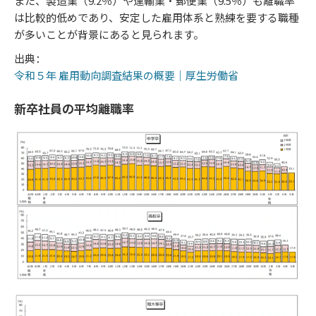
また、製造業（9.2％）や運輸業・郵便業（9.5％）も離職率
は比較的低めであり、安定した雇用体系と熟練を要する職種
が多いことが背景にあると見られます。
出典：
令和５年 雇用動向調査結果の概要｜厚生労働省
新卒社員の平均離職率