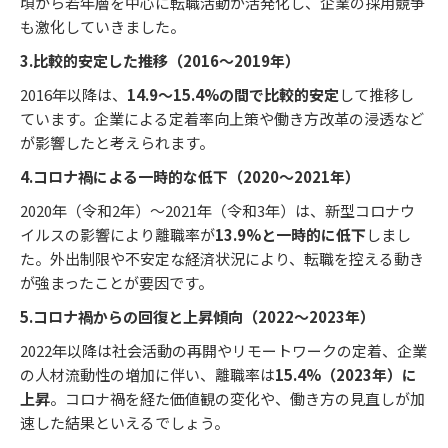
頃から若年層を中心に転職活動が活発化し、企業の採用競争
も激化していきました。
3.比較的安定した推移（2016～2019年）
2016年以降は、
14.9～15.4%の間で比較的安定
して推移し
ています。企業による定着率向上策や働き方改革の浸透など
が影響したと考えられます。
4.コロナ禍による一時的な低下（2020～2021年）
2020年（令和2年）～2021年（令和3年）は、新型コロナウ
イルスの影響により離職率が
13.9%と一時的に低下
しまし
た。外出制限や不安定な経済状況により、転職を控える動き
が強まったことが要因です。
5.コロナ禍からの回復と上昇傾向（2022～2023年）
2022年以降は社会活動の再開やリモートワークの定着、企業
の人材流動性の増加に伴い、離職率は
15.4%（2023年）に
上昇
。コロナ禍を経た価値観の変化や、働き方の見直しが加
速した結果といえるでしょう。