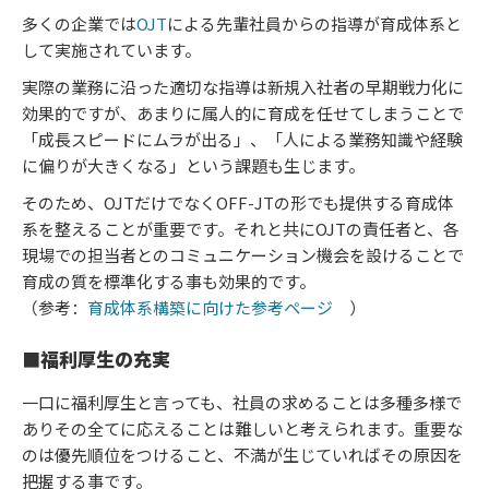
多くの企業では
OJT
による先輩社員からの指導が育成体系と
して実施されています。
実際の業務に沿った適切な指導は新規入社者の早期戦力化に
効果的ですが、あまりに属人的に育成を任せてしまうことで
「成長スピードにムラが出る」、「人による業務知識や経験
に偏りが大きくなる」という課題も生じます。
そのため、OJTだけでなくOFF-JTの形でも提供する育成体
系を整えることが重要です。それと共にOJTの責任者と、各
現場での担当者とのコミュニケーション機会を設けることで
育成の質を標準化する事も効果的です。
（参考：
育成体系構築に向けた参考ページ
）
■福利厚生の充実
一口に福利厚生と言っても、社員の求めることは多種多様で
ありその全てに応えることは難しいと考えられます。重要な
のは優先順位をつけること、不満が生じていればその原因を
把握する事です。