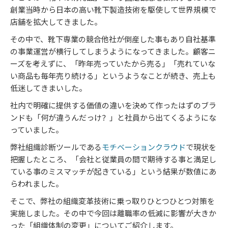
創業当時から日本の高い靴下製造技術を駆使して世界規模で
店舗を拡大してきました。
その中で、靴下専業の競合他社が倒産した事もあり自社基準
の事業運営が横行してしまうようになってきました。顧客ニ
ーズを考えずに、「昨年売っていたから売る」「売れていな
い商品も毎年売り続ける」というようなことが続き、売上も
低迷してきまいした。
社内で明確に提供する価値の違いを決めて作ったはずのブラ
ンドも「何が違うんだっけ？」と社員から出てくるようにな
っていました。
弊社組織診断ツールである
モチベーションクラウド
で現状を
把握したところ、「会社と従業員の間で期待する事と満足し
ている事のミスマッチが起きている」という結果が数値にあ
らわれました。
そこで、弊社の組織変革技術に乗っ取りひとつひとつ対策を
実施しました。その中で今回は離職率の低減に影響が大きか
った「組織体制の変更」についてご紹介します。