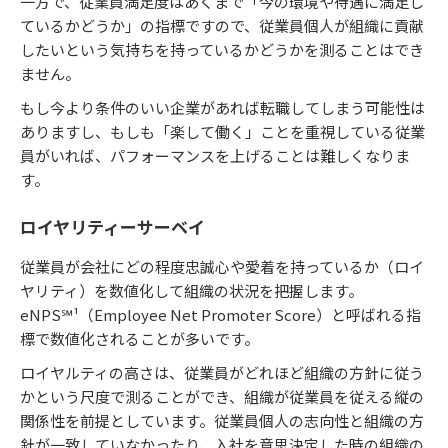
一方で、従業員満足度はあくまで「今の環境や待遇に満足し
ているかどうか」の指標ですので、従業員個人が組織に貢献
したいという気持ちを持っているかどうかを測ることはでき
ません。
もし今より条件のいい企業があれば転職してしまう可能性は
ありますし、もしも「楽して働く」ことを重視している従業
員がいれば、パフォーマンスを上げることは難しくなりま
す。
ロイヤリティーサーベイ
従業員が会社にどの程度忠誠心や愛着を持っているか（ロイ
ヤリティ）を数値化して組織の状況を把握します。
eNPS℠¹（Employee Net Promoter Score）と呼ばれる指
標で数値化されることが多いです。
ロイヤルティの高さは、従業員がどれほど組織の方針に従う
かという尺度で測ることができ、組織が従業員を従える縦の
関係性を前提としています。従業員個人の志向性と組織の方
針が一致していなかったり、入社を意思決定した時の組織の