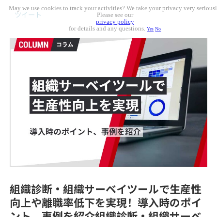
May we use cookies to track your activities? We take your privacy very seriousl
ツイート
Please see our
privacy policy
for details and any questions.
Yes
No
組織診断・組織サーベイツールで生産性
向上や離職率低下を実現！導入時のポイ
ント、事例を紹介組織診断・組織サーベ