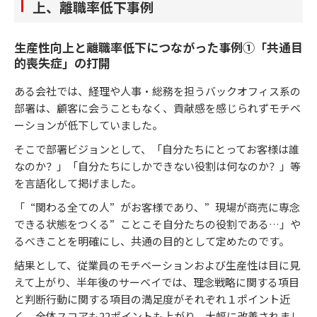
上、離職率低下事例
生産性向上と離職率低下につながった事例①「共通目
的喪失症」の打開
ある会社では、経理や人事・総務を担うバックオフィス系の
部署は、顧客に会うこともなく、貢献感を感じられずモチベ
ーションが低下していました。
そこで部署ビジョンとして、「自分たちにとってお客様は誰
なのか？」「自分たちにしかできない役割は何なのか？」等
を言語化して掲げました。
「“関わる全ての人”がお客様であり、”現場が商売に専念
できる状態をつくる”ことこそ自分たちの役割である…」や
るべきことを明確にし、共通の目的として定めたのです。
結果として、従業員のモチベーションおよび生産性は目に見
えて上がり、半年後のサーベイでは、理念戦略に関する項目
と判断行動に関する項目の満足度がそれぞれ１ポイント近
く、全体スコアも22ポイントも上がり、大幅に改善されまし