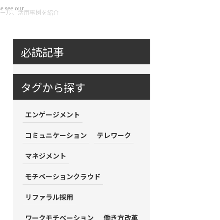
e see our
ール、活用事例を紹介
必読記事
タグから探す
エンゲージメント
コミュニケーション
テレワーク
マネジメント
モチベーションクラウド
リファラル採用
ワークモチベーション
働き方改革