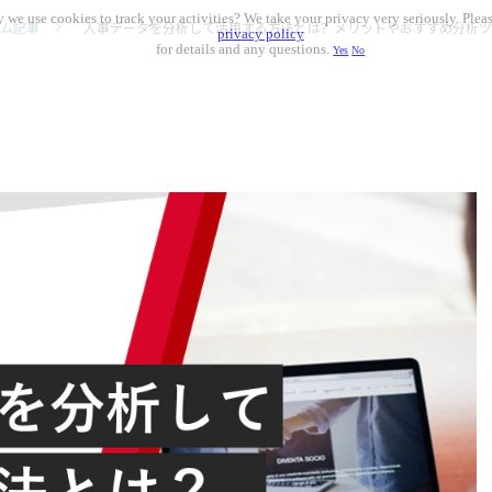
 we use cookies to track your activities? We take your privacy very seriously. Pleas
ム記事
人事データを分析して活用する方法とは？メリットやおすすめ分析ツ
privacy policy
for details and any questions.
Yes
No