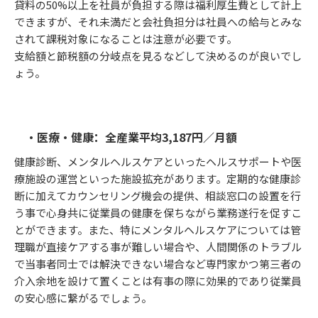
貸料の50%以上を社員が負担する際は福利厚生費として計上
できますが、それ未満だと会社負担分は社員への給与とみな
されて課税対象になることは注意が必要です。
支給額と節税額の分岐点を見るなどして決めるのが良いでし
ょう。
・医療・健康：全産業平均3,187円／月額
健康診断、メンタルヘルスケアといったヘルスサポートや医
療施設の運営といった施設拡充があります。定期的な健康診
断に加えてカウンセリング機会の提供、相談窓口の設置を行
う事で心身共に従業員の健康を保ちながら業務遂行を促すこ
とができます。また、特にメンタルヘルスケアについては管
理職が直接ケアする事が難しい場合や、人間関係のトラブル
で当事者同士では解決できない場合など専門家かつ第三者の
介入余地を設けて置くことは有事の際に効果的であり従業員
の安心感に繋がるでしょう。