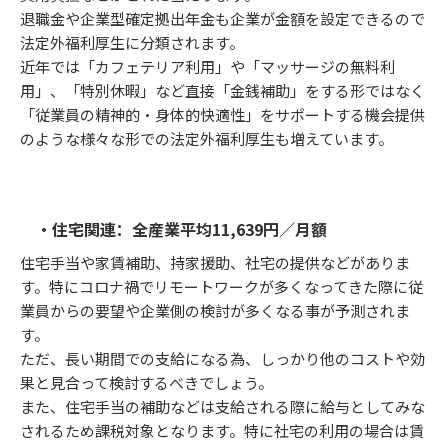
退職金や企業型確定拠出年金も企業が金額を設定できるので
法定外福利厚生に分類されます。
近年では「カフェテリア利用」や「マッサージの無料利
用」、「特別休暇」など直接「金銭補助」をする形ではなく
「従業員の精神的・身体的快適性」をサポートする機会提供
のような様々な形での法定外福利厚生も増えています。
・住宅関連：全産業平均11,639円／月額
住宅手当や家賃補助、持家援助、社宅の提供などがありま
す。特にコロナ禍でリモートワークが多くなってきた際に従
業員からの要望や企業側の検討が多くなる事が予測されま
す。
ただ、長い期間での支給になる為、しっかり他のコストや効
果と見合って検討するべきでしょう。
また、住宅手当の補助などは支給される際に給与としてみな
されるため課税対象となります。特に社宅の利用の場合は賃