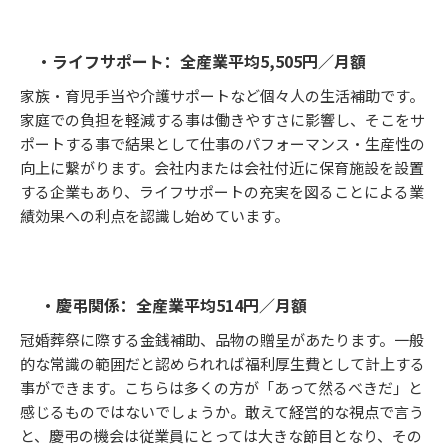
・ライフサポート：全産業平均5,505円／月額
家族・育児手当や介護サポートなど個々人の生活補助です。
家庭での負担を軽減する事は働きやすさに影響し、そこをサ
ポートする事で結果として仕事のパフォーマンス・生産性の
向上に繋がります。会社内または会社付近に保育施設を設置
する企業もあり、ライフサポートの充実を図ることによる業
績効果への利点を認識し始めています。
・慶弔関係：全産業平均514円／月額
冠婚葬祭に際する金銭補助、品物の贈呈があたります。一般
的な常識の範囲だと認められれば福利厚生費として計上する
事ができます。こちらは多くの方が「あって然るべきだ」と
感じるものではないでしょうか。敢えて経営的な視点で言う
と、慶弔の機会は従業員にとっては大きな節目となり、その