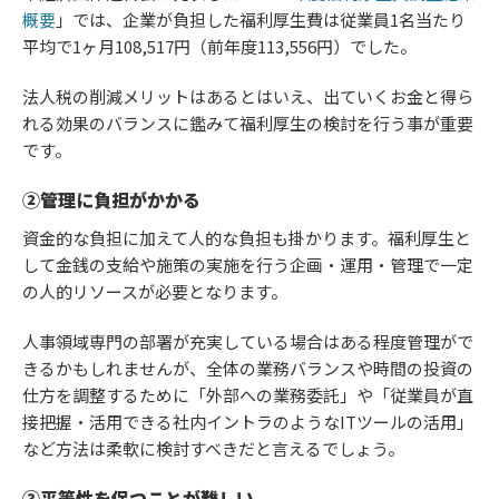
概要
」では、企業が負担した福利厚生費は従業員1名当たり
平均で1ヶ月108,517円（前年度113,556円）でした。
法人税の削減メリットはあるとはいえ、出ていくお金と得ら
れる効果のバランスに鑑みて福利厚生の検討を行う事が重要
です。
②管理に負担がかかる
資金的な負担に加えて人的な負担も掛かります。福利厚生と
して金銭の支給や施策の実施を行う企画・運用・管理で一定
の人的リソースが必要となります。
人事領域専門の部署が充実している場合はある程度管理がで
きるかもしれませんが、全体の業務バランスや時間の投資の
仕方を調整するために「外部への業務委託」や「従業員が直
接把握・活用できる社内イントラのようなITツールの活用」
など方法は柔軟に検討すべきだと言えるでしょう。
③平等性を保つことが難しい