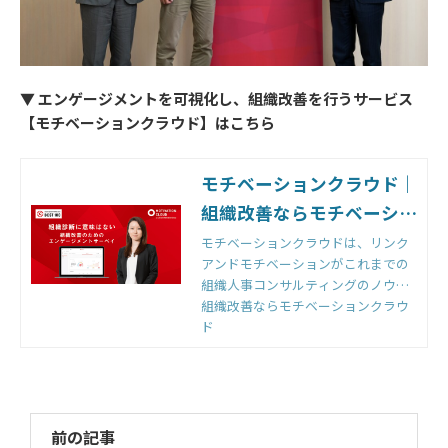
▼ エンゲージメントを可視化し、組織改善を行うサービス
【モチベーションクラウド】はこちら
モチベーションクラウド｜
組織改善ならモチベーショ
ンクラウド
モチベーションクラウドは、リンク
アンドモチベーションがこれまでの
組織人事コンサルティングのノウハ
ウをもとに開発した国内初の組織改
組織改善ならモチベーションクラウ
善クラウドです。組織のモノサシ
ド
「エンゲージメントスコア」をもと
に「診断」と「変革」のサイクルを
回すことで、組織変革を実現しま
す。
前の記事