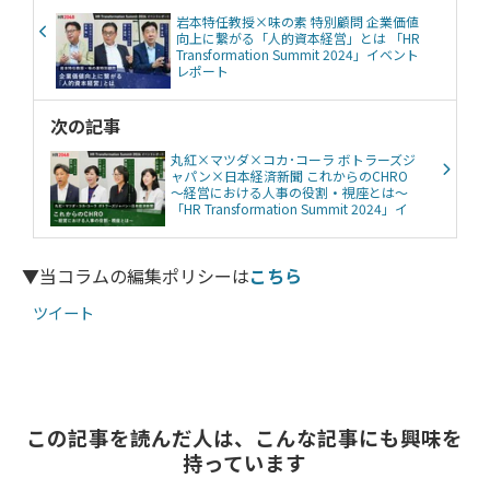
岩本特任教授×味の素 特別顧問 企業価値
向上に繋がる「人的資本経営」とは 「HR
Transformation Summit 2024」イベント
レポート
次の記事
丸紅×マツダ×コカ･コーラ ボトラーズジ
ャパン×日本経済新聞 これからのCHRO
～経営における人事の役割・視座とは～
「HR Transformation Summit 2024」イ
ベントレポート
▼当コラムの編集ポリシーは
こちら
ツイート
この記事を読んだ人は、こんな記事にも興味を
持っています