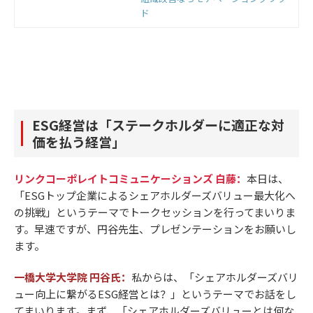
善クラウドです。組織のモノサシ
ド
「エンゲージメントスコア」をもと
に「診断」と「変革」のサイクルを
回すことで、組織変革を実現しま
す。
ESG経営は「ステークホルダーに適正な対
価を払う経営」
リンクコーポレイトコミュニケーションズ 白藤：
本日は、
「ESGトップ企業によるシェアホルダーズバリュー最大化へ
の挑戦」というテーマでトークセッションを行ってまいりま
す。早速ですが、円谷先生、プレゼンテーションをお願いし
ます。
一橋大学大学院 円谷氏：
私からは、「シェアホルダーズバリ
ュー向上に繋がるESG経営とは？」というテーマでお話をし
てまいります。まず、「シェアホルダーズバリューとは何な