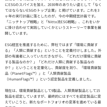
にESGのスパイスを加え、2030年のありたい姿として「なく
てはならないESGのトップ企業」と掲げています。これを3
ヶ年の実行計画に落としたのが、今の中期経営計画です。
「ニッチトップ戦略」と「Nitto流ESG戦略」、これをいか
に掛け合わせて実践していくかというストーリーで事業を展
開しています。
ESG経営を推進するために、弊社ではまず「環境に貢献す
る」「人類に貢献する」ということを定義付けしました。外
部の有識者に入っていただきながら、「どれだけ環境に貢献
する製品なのか？」「どれだけ人類に貢献する製品なの
か？」ということを定量化し、貢献度を測り、「環境貢献製
品（PlanetFlags™）」と「人類貢献製品
（HumanFlags™）」という認定製品を定義しました。
現在は、環境貢献製品として9製品、人類貢献製品として15
製品を認定していますが、最終的にはすべてを認定製品に変
えていこうと、新たなポートフォリオの変革を進めている最