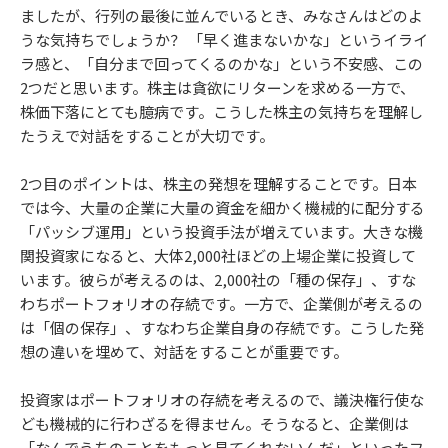
ましたが、行列の最後に並んでいるとき、みなさんはどのよ
うな気持ちでしょうか？ 「早く進まないかな」というイライ
ラ感と、「自分まで回ってくるのかな」という不安感、この
2つだと思います。株主は貪欲にリターンを求める一方で、
株価下落にとても臆病です。こうした株主の気持ちを理解し
たうえで対話をすることが大切です。
2つ目のポイントは、株主の発想を理解することです。日本
では今、大量の企業に大量の資金を細かく機械的に配分する
「パッシブ運用」という投資手法が増えています。大きな機
関投資家になると、大体2,000社ほどの上場企業に投資して
います。彼らが考えるのは、2,000社の「種の保存」、すな
わちポートフォリオの存続です。一方で、企業側が考えるの
は「個の保存」、すなわち企業自身の存続です。こうした発
想の違いを埋めて、対話をすることが重要です。
投資家はポートフォリオの存続を考えるので、議決権行使な
ども機械的に行わざるを得ません。そうなると、企業側は
「なんでうちのことをもっと見てくれないんだ」といったフ