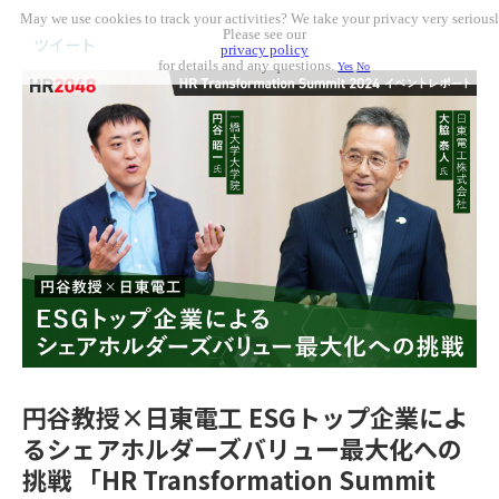
May we use cookies to track your activities? We take your privacy very seriousl
Please see our
ツイート
privacy policy
for details and any questions.
Yes
No
円谷教授×日東電工 ESGトップ企業によ
るシェアホルダーズバリュー最大化への
挑戦 「HR Transformation Summit