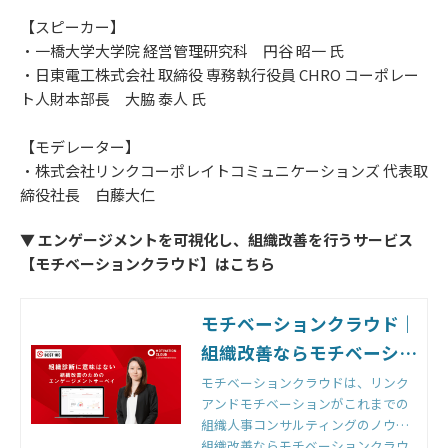
【スピーカー】
・一橋大学大学院 経営管理研究科 円谷 昭一 氏
・日東電工株式会社 取締役 専務執行役員 CHRO コーポレー
ト人財本部長 大脇 泰人 氏
【モデレーター】
・株式会社リンクコーポレイトコミュニケーションズ 代表取
締役社長 白藤大仁
▼ エンゲージメントを可視化し、組織改善を行うサービス
【モチベーションクラウド】はこちら
モチベーションクラウド｜
組織改善ならモチベーショ
ンクラウド
モチベーションクラウドは、リンク
アンドモチベーションがこれまでの
組織人事コンサルティングのノウハ
ウをもとに開発した国内初の組織改
組織改善ならモチベーションクラウ