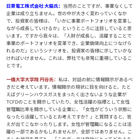
日東電工株式会社 大脇氏：
当然のことですが、事業なくして
企業は成り立ちません。世の中が大きく変わっていくなか
で、投資家の皆様は、「いかに事業ポートフォリオを変革し
ながら成長していけるか」というところに注目していると思
います。ですから我々は、「人財が成長し、活躍することで
事業のポートフォリオを変革でき、企業価値向上につなげら
れるのだ」というシナリオを、投資家の皆様に示していかな
ければいけません。これは、弊社でも非常に重視しているこ
とです。
一橋大学大学院 円谷氏：
私は、対話の前に情報開示があるべ
きだと考えています。情報開示の現状に目を向けると、たと
えばグリーンハウスガスをまったく出さないような企業が
TCFDのことを開示していたり、女性活躍の指標として女性
管理職比率を開示している企業に、「女性がどういう状態に
なったら活躍しているとお考えですか？」と質問すると、答
えが出てこなかったりします。女性が管理職になることは活
躍の一部であるかもしれませんが、全部ではありません。こ
うした状況を見ても、「このデータは自社にとってどのよう