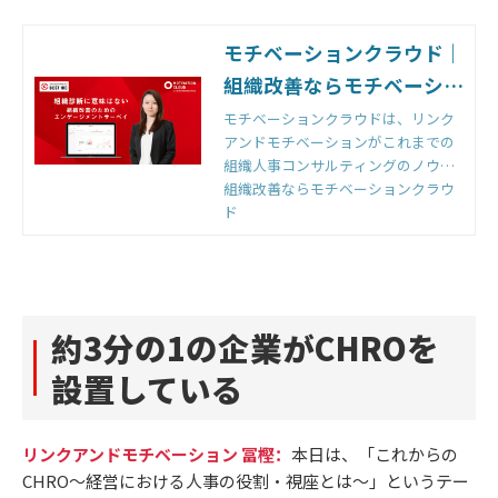
モチベーションクラウド｜
組織改善ならモチベーショ
ンクラウド
モチベーションクラウドは、リンク
アンドモチベーションがこれまでの
組織人事コンサルティングのノウハ
ウをもとに開発した国内初の組織改
組織改善ならモチベーションクラウ
善クラウドです。組織のモノサシ
ド
「エンゲージメントスコア」をもと
に「診断」と「変革」のサイクルを
回すことで、組織変革を実現しま
す。
約3分の1の企業がCHROを
設置している
リンクアンドモチベーション 冨樫：
本日は、「これからの
CHRO～経営における人事の役割・視座とは～」というテー