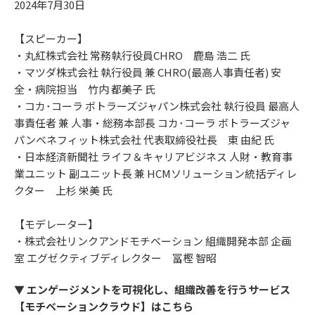
2024年7月30日
【スピーカー】
・丸紅株式会社 常務執行役員CHRO 鹿島 浩二 氏
・マツダ株式会社 執行役員 兼 CHRO(最高人事責任者) 安
全・病院担当 竹内 都美子 氏
・コカ･コーラ ボトラーズジャパン株式会社 執行役員 最高人
事責任者 兼 人事・総務本部長 コカ･コーラ ボトラーズジャ
パンベネフィット株式会社 代表取締役社長 東 由紀 氏
・日本経済新聞社 ライフ＆キャリアビジネス 人財・教育事
業ユニット 副ユニット長 兼 HCMソリューション統括ディレ
クター 上杉 栄美 氏
【モデレーター】
・株式会社リンクアンドモチベーション 組織開発本部 企画
室 エグゼクティブディレクター 冨樫 智昭
▼ エンゲージメントを可視化し、組織改善を行うサービス
【モチベーションクラウド】はこちら