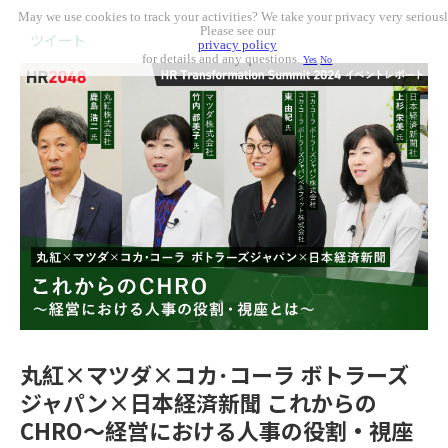
May we use cookies to track your activities? We take your privacy very seriousl
Please see our
ツイート
privacy policy
for details and any questions.
Yes
No
丸紅×マツダ×コカ･コーラ ボトラーズ
ジャパン×日本経済新聞 これからの
CHRO～経営における人事の役割・視座