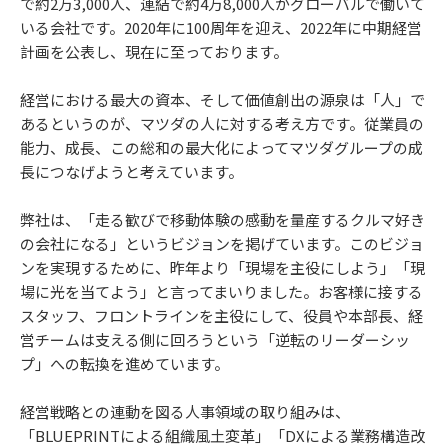
で約2万3,000人、連結で約4万8,000人がグローバルで働いて
いる会社です。2020年に100周年を迎え、2022年に中期経営
計画を公表し、現在に至っております。
経営における最大の資本、そして価値創出の源泉は「人」で
あるというのが、マツダの人に対する考え方です。従業員の
能力、成長、この総和の最大化によってマツダグループの成
長につなげようと考えています。
弊社は、「走る歓びで移動体験の感動を量産するクルマ好き
の会社になる」というビジョンを掲げています。このビジョ
ンを実現するために、昨年より「現場を主役にしよう」「現
場に光を当てよう」と言ってまいりました。お客様に接する
スタッフ、フロントラインを主役にして、役員や本部長、経
営チームは支える側に回ろうという「逆転のリーダーシッ
プ」への転換を進めています。
経営戦略との連動を図る人事領域の取り組みは、
「BLUEPRINTによる組織風土変革」「DXによる業務構造改