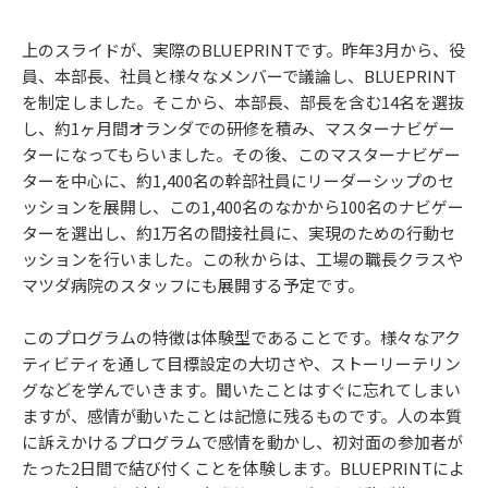
上のスライドが、実際のBLUEPRINTです。昨年3月から、役
員、本部長、社員と様々なメンバーで議論し、BLUEPRINT
を制定しました。そこから、本部長、部長を含む14名を選抜
し、約1ヶ月間オランダでの研修を積み、マスターナビゲー
ターになってもらいました。その後、このマスターナビゲー
ターを中心に、約1,400名の幹部社員にリーダーシップのセ
ッションを展開し、この1,400名のなかから100名のナビゲー
ターを選出し、約1万名の間接社員に、実現のための行動セ
ッションを行いました。この秋からは、工場の職長クラスや
マツダ病院のスタッフにも展開する予定です。
このプログラムの特徴は体験型であることです。様々なアク
ティビティを通して目標設定の大切さや、ストーリーテリン
グなどを学んでいきます。聞いたことはすぐに忘れてしまい
ますが、感情が動いたことは記憶に残るものです。人の本質
に訴えかけるプログラムで感情を動かし、初対面の参加者が
たった2日間で結び付くことを体験します。BLUEPRINTによ