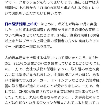
マでトークセッションを行ってまいります。最初に日本経済
新聞社の上杉様から「CHROの実態と求められる役割」につ
いてお話をいただきたいと思います。
日本経済新聞 上杉氏：
はじめに、私どもが昨年12月に実施
した「人的資本経営調査」の結果から見えるCHROの実態に
ついて共有させていただきます。374社、従業員規模1,000名
以上またはプライム上場企業の役職者の方々に実施したアン
ケート結果の一部になります。
人的資本経営を推進する体制について聞いたところ、約3分
の1、32.1％の企業がCHROを設置していることが分かりまし
た。一方で、会社の規模や業種によって、取り組みの進み度
合いには濃淡が見られました。企業規模が大きいほど、ある
いは業種で言えばメーカー、IT・インフラなどは人的資本経
営の取り組みが進んでいることが分かりました。一方で、商
社では、CHROが設置されている企業は26％に留まっていま
した。ただし、丸紅の鹿島さんのように、、大手商社のほと
んどはCHROというポジションが確立されていると聞いてい