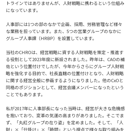
トラインではありませんが、人財戦略に携わるという仕組み
になっています。
人事部には1つの部のなかで企画、採用、労務管理など様々
な業務を担っています。また、5つの営業グループのなかに
グループ人事課（HRBP）を設置しています。
当社のCHROは、経営戦略に資する人財戦略を策定・推進す
る役割として2023年度に新設されました。昨年は、CAOの補
佐という位置付けでしたが、今年からさらにグループ人財戦
略を強化する目的で、社長直轄の位置付けとなり、人財戦略
に関する経営全般に参画するようになりました。他のCxOと
同格のポジションとして、経営会議メンバーになったという
ことでもあります。
私が2017年に人事部長になった当時は、経営が大きな危機感
を抱いており、変革の気運の高まりがありました。そこでま
ず、「丸紅グループの在り姿」を定めました。そして、「人
財」×「仕掛け」×「時間」という視点で様々な取り組みを