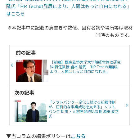
隆氏「HR Techの発展により、人間はもっと自由になれる」
はこちら
※本記事中に記載の肩書きや数値、固有名詞や場所等は取材
当時のものです。
前の記事
【前編】慶應義塾大学大学院経営管理研究
科 特任教授 岩本 隆氏 「HR Techの発展に
より、人間はもっと自由になれる」
次の記事
「ソフトバンクー変化し続ける組織体制
が、圧倒的な事業成功を支える」ソフト
バンク 採用・人材開発統括部長 源田 泰之
氏
▼当コラムの編集ポリシーは
こちら