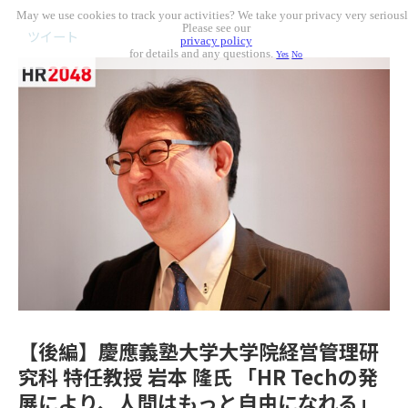
May we use cookies to track your activities? We take your privacy very seriousl
Please see our
ツイート
privacy policy
for details and any questions.
Yes
No
【後編】慶應義塾大学大学院経営管理研
究科 特任教授 岩本 隆氏 「HR Techの発
展により、人間はもっと自由になれる」