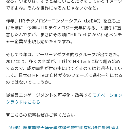
なる。つまりは、ずっと楽しいことだけをしているイメージ
ですよね。そんな世界になるんじゃないかなと。
昨年、HR テクノロジーコンソーシアム（LeBAC）を立ち上
げた際に「今年は HR テクノロジー元年になる」と勝手に宣
言したんですが、まさにその頃にHR Techにかかわるベンチ
ャー企業が出現し始めたんですね。
そして今年は、アーリーアダプタ的なグループが出てきた。
2017 年は、多くの企業が、自社で HR Techに取り組み始め
てるので、成功事例が世の中に出てくるのではと期待してい
ます。日本の HR Tech自体が次のフェーズに進む一年になる
のではないでしょうか。
従業員エンゲージメントを可視化・改善する​​​​​​​
モチベーション
クラウドはこちら
▼こちらの記事もぜひご覧ください
【前編】慶應義塾大学大学院経営管理研究科 特任教授 岩本