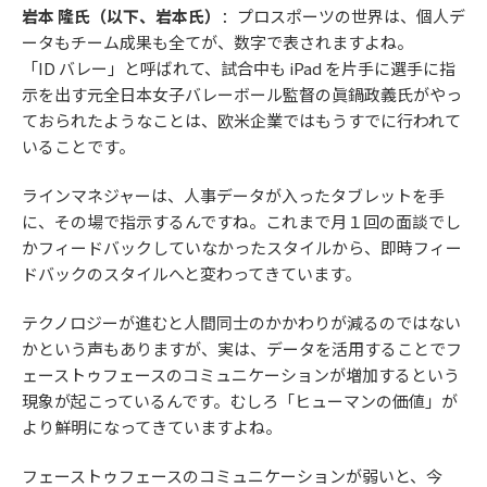
岩本 隆氏（以下、岩本氏）
：プロスポーツの世界は、個人デ
ータもチーム成果も全てが、数字で表されますよね。
「ID バレー」と呼ばれて、試合中も iPad を片手に選手に指
示を出す元全日本女子バレーボール監督の眞鍋政義氏がやっ
ておられたようなことは、欧米企業ではもうすでに行われて
いることです。
ラインマネジャーは、人事データが入ったタブレットを手
に、その場で指示するんですね。これまで月１回の面談でし
かフィードバックしていなかったスタイルから、即時フィー
ドバックのスタイルへと変わってきています。
テクノロジーが進むと人間同士のかかわりが減るのではない
かという声もありますが、実は、データを活用することでフ
ェーストゥフェースのコミュニケーションが増加するという
現象が起こっているんです。むしろ「ヒューマンの価値」が
より鮮明になってきていますよね。
フェーストゥフェースのコミュニケーションが弱いと、今