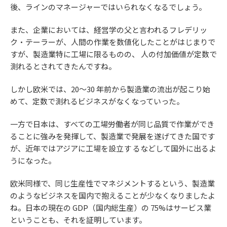
後、ラインのマネージャーではいられなくなるでしょう。
また、企業においては、経営学の父と言われるフレデリッ
ク・テーラーが、人間の作業を数値化したことがはじまりで
すが、製造業特に工場に限るものの、 人の付加価値が定数で
測れるとされてきたんですね。
しかし欧米では、20～30 年前から製造業の流出が起こり始
めて、定数で測れるビジネスがなくなっていった。
一方で日本は、すべての工場労働者が同じ品質で作業ができ
ることに強みを発揮して、製造業で発展を遂げてきた国です
が、近年ではアジアに工場を設立す るなどして国外に出るよ
うになった。
欧米同様で、同じ生産性でマネジメントするという、製造業
のようなビジネスを国内で抱えることが少なくなりましたよ
ね。日本の現在の GDP（国内総生産）の 75%はサービス業
ということも、それを証明しています。