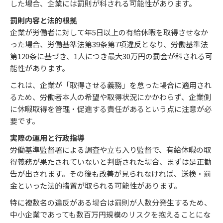
した場合、企業には罰則が科される可能性があります。
罰則内容と法的根拠
企業が労働者に対して年5日以上の有給休暇を取得させなか
った場合、労働基準法第39条第7項違反となり、労働基準法
第120条に基づき、1人につき最大30万円の罰金が科される可
能性があります。
これは、企業が「取得させる義務」を怠った場合に適用され
るため、労働者本人の希望や取得状況にかかわらず、企業側
に休暇取得を管理・促進する責任があるという点に注意が必
要です。
実際の運用と行政指導
労働基準監督署による調査や立ち入り監督で、有給休暇の取
得義務が果たされていないと判断された場合、まずは是正勧
告が出されます。その後も改善が見られなければ、送検・罰
金といった法的措置が取られる可能性があります。
特に複数名の違反がある場合は罰則が人数分発生するため、
中小企業であっても数百万円規模のリスクを抱えることにな