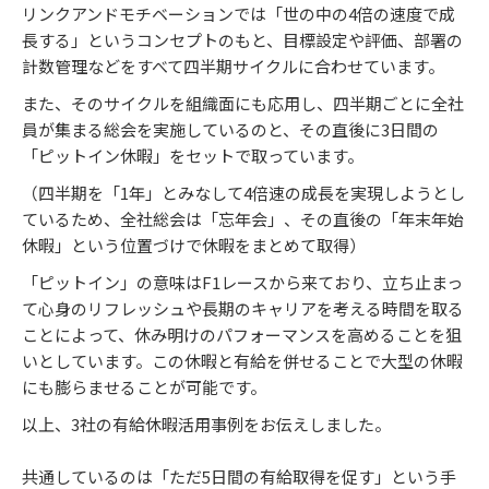
リンクアンドモチベーションでは「世の中の4倍の速度で成
長する」というコンセプトのもと、目標設定や評価、部署の
計数管理などをすべて四半期サイクルに合わせています。
また、そのサイクルを組織面にも応用し、四半期ごとに全社
員が集まる総会を実施しているのと、その直後に3日間の
「ピットイン休暇」をセットで取っています。
（四半期を「1年」とみなして4倍速の成長を実現しようとし
ているため、全社総会は「忘年会」、その直後の「年末年始
休暇」という位置づけで休暇をまとめて取得）
「ピットイン」の意味はF1レースから来ており、立ち止まっ
て心身のリフレッシュや長期のキャリアを考える時間を取る
ことによって、休み明けのパフォーマンスを高めることを狙
いとしています。この休暇と有給を併せることで大型の休暇
にも膨らませることが可能です。
以上、3社の有給休暇活用事例をお伝えしました。
共通しているのは「ただ5日間の有給取得を促す」という手