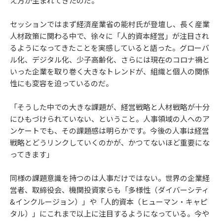
え方が生まれてきたのだ。
セッションではまず経済産業省の能村氏が登壇し、長く産業
人材政策に関わる中で、徐々に「人的資本経営」が注目され
るようになってきたことを実感していると語った。グローバ
ル化、デジタル化、少子高齢化、さらには現在のコロナ禍と
いった企業を取り巻く大きなトレンドが、組織と個人の関係
性にも変容を迫っているのだ。
「そうした中での大きな課題が、経営戦略と人材戦略が十分
にひもづけられていない、ということ。人事領域の人へのア
ンケートでも、その課題感は明らかです。今後の人事は経営
戦略とどうリンクしていくのかが、かつてないほど重要にな
ってきます」
同様の課題意識を持つのは人事だけではない。世界の企業経
営者、取締役会、機関投資家らも「多様性（ダイバーシティ
&インクルージョン）」や「人的資本（ヒューマン・キャピ
タル）」にこれまで以上に注目するようになっている。今や