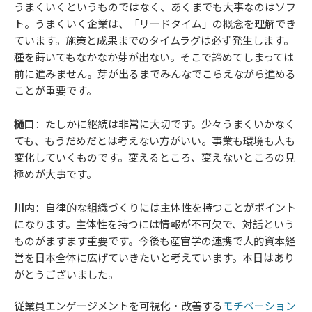
うまくいくというものではなく、あくまでも大事なのはソフ
ト。うまくいく企業は、「リードタイム」の概念を理解でき
ています。施策と成果までのタイムラグは必ず発生します。
種を蒔いてもなかなか芽が出ない。そこで諦めてしまっては
前に進みません。芽が出るまでみんなでこらえながら進める
ことが重要です。
樋口
：たしかに継続は非常に大切です。少々うまくいかなく
ても、もうだめだとは考えない方がいい。事業も環境も人も
変化していくものです。変えるところ、変えないところの見
極めが大事です。
川内
：自律的な組織づくりには主体性を持つことがポイント
になります。主体性を持つには情報が不可欠で、対話という
ものがますます重要です。今後も産官学の連携で人的資本経
営を日本全体に広げていきたいと考えています。本日はあり
がとうございました。
従業員エンゲージメントを可視化・改善する​​​​​​​
モチベーション