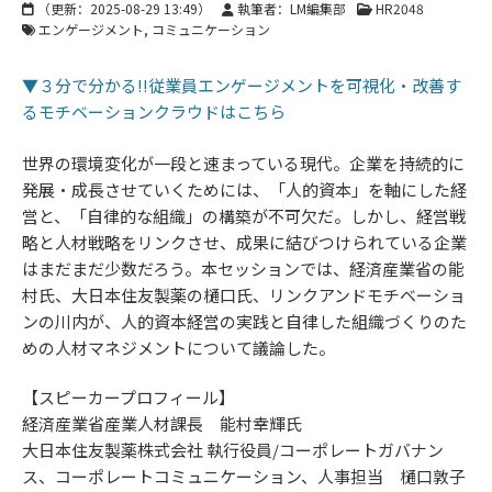
（更新：
2025-08-29 13:49
）
執筆者：LM編集部
HR2048
エンゲージメント
コミュニケーション
▼３分で分かる!!従業員エンゲージメントを可視化・改善す
るモチベーションクラウドはこちら
世界の環境変化が一段と速まっている現代。企業を持続的に
発展・成長させていくためには、「人的資本」を軸にした経
営と、「自律的な組織」の構築が不可欠だ。しかし、経営戦
略と人材戦略をリンクさせ、成果に結びつけられている企業
はまだまだ少数だろう。本セッションでは、経済産業省の能
村氏、大日本住友製薬の樋口氏、リンクアンドモチベーショ
ンの川内が、人的資本経営の実践と自律した組織づくりのた
めの人材マネジメントについて議論した。
【スピーカープロフィール】
経済産業省産業人材課長 能村幸輝氏
大日本住友製薬株式会社 執行役員/コーポレートガバナン
ス、コーポレートコミュニケーション、人事担当 樋口敦子