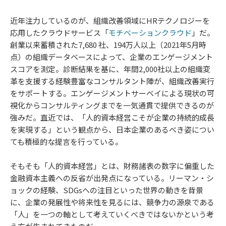
近年注力しているのが、組織改善領域にHRテクノロジーを
応用したクラウドサービス「
モチベーションクラウド
」だ。
創業以来蓄積された7,680 社、194万人以上（2021年5月時
点）の組織データベースによって、企業のエンゲージメント
スコアを測定。診断結果を基に、年間2,000社以上の組織変
革を支援する経験豊富なコンサルタント陣が、組織改善実行
をサポートする。エンゲージメントサーベイによる現状の可
視化からコンサルティングまでを一気通貫で提供できるのが
強みだ。直近では、「人的資本経営こそが企業の持続的成長
を実現する」という観点から、日本企業のあるべき姿につい
ても積極的な提言を行っている。
そもそも「人的資本経営」とは、財務諸表の数字に偏重した
金融資本主義への反省が出発点になっている。リーマン・シ
ョックの経験、SDGsへの注目といった世界の動きを背景
に、企業の発展性や将来性を見るには、競争力の源泉である
「人」を一つの軸として考えていくべきではないかという考