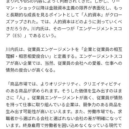
まりPLやBSの内容によって判断されてきた。しかし、リー
マン・ショック以降は金融資本主義の限界が表面化し、もっ
と長期的な成長を見るポイントとして「人的資本」がクロー
ズアップされた。では、人的資本はどのように測っていくべ
きだろうか。川内氏は、その一つが「エンゲージメントスコ
ア（ES）」であるという。
川内氏は、従業員エンゲージメントを「企業と従業員の相互
理解・相思相愛度合い」と定義する。エンゲージメントスコ
アが高い企業では、当然、従業員の会社への愛着、仕事への
情熱の度合いが高くなる。
「商品市場では、よりオリジナリティ、クリエイティビティ
のある商品が求められます。そうした価値を生み出すのはま
さに『人』。従業員エンゲージメントが高く、従業員が情熱
を持って仕事に取り組んでいる企業は、競争力のある商品を
生み出す可能性が高いといえます。また、労働市場でも、求
職者から選ばれる会社と選ばれない会社の差が明確になって
います。終身雇用で労働者を囲い込めなくなっている現代で