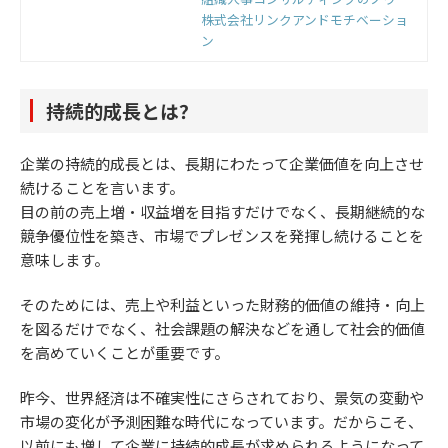
ウをもとに開発した国内初の組織改
株式会社リンクアンドモチベーショ
善クラウドです。組織のモノサシ
ン
「エンゲージメントスコア」をもと
に「診断」と「変革」のサイクルを
回すことで、組織変革を実現しま
持続的成長とは？
す。
企業の持続的成長とは、長期にわたって企業価値を向上させ
続けることを言います。
目の前の売上増・収益増を目指すだけでなく、長期継続的な
競争優位性を築き、市場でプレゼンスを発揮し続けることを
意味します。
そのためには、売上や利益といった財務的価値の維持・向上
を図るだけでなく、社会課題の解決などを通して社会的価値
を高めていくことが重要です。
昨今、世界経済は不確実性にさらされており、景気の変動や
市場の変化が予測困難な時代になっています。だからこそ、
以前にも増して企業に持続的成長が求められるようになって