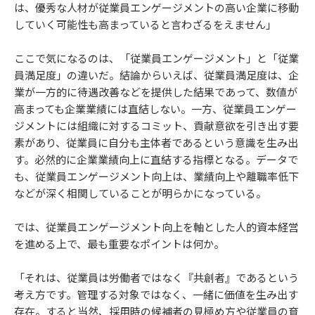
は、優秀な人材が従業員エンゲージメントの高い企業に移動
していく可能性も高まっていると言わざるをえません」
ここで気になるのは、「従業員エンゲージメント」と「従業
員満足度」の違いだ。結論からいえば、従業員満足度は、企
業が一方的に待遇改善などを提供した結果であって、数値が
高まっても企業業績には直結しない。一方、従業員エンゲー
ジメントには組織に対するコミット、貢献意欲を引き出す要
素があり、従業員に自分も主体者であるという意識を生み出
す。必然的に企業業績向上に直結する指標となる。データで
も、従業員エンゲージメント向上は、業績向上や離職率低下
などが深く相関していることが明らかになっている。
では、従業員エンゲージメント向上を軸とした人的資本経営
を進める上で、最も重要なポイントは何か。
「それは、従業員は労働者ではなく『共創者』であるという
考え方です。管理する対象ではなく、一緒に価値を生み出す
存在。すると当然、採用時の候補者の見極め方や従業員の育