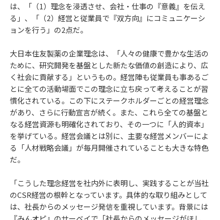
は、「（1）理念を浸透させ、会社・仕事の『意義』を伝え
る」、「（2）経営と従業員で『双方向』にコミュニケーシ
ョンを行う」の2点だ。
大日本住友製薬の企業理念は、「人々の健康で豊かな生活の
ために、研究開発を基盤とした新たな価値の創造により、広
く社会に貢献する」というもの。経営陣も従業員も事あるご
とに全ての活動場面でこの理念に立ち戻って考えることが習
慣化されている。この下にステークホルダーごとの経営理念
があり、さらに行動宣言が続く。また、これら全ての基盤と
なる経営資源も明確化されており、その一つに「人的資本」
を挙げている。経営会議とは別に、主要な経営メンバーによ
る「人材戦略会議」が毎月開催されていることも大きな特色
だ。
「こうした理念経営を社内外に表明し、実践することが当社
のCSR経営の根幹となっています。具体的な取り組みとして
は、社長からのメッセージ発信を重視しています。背景には
『みんオピ』のサーベイで「社長からのメッセージがほし