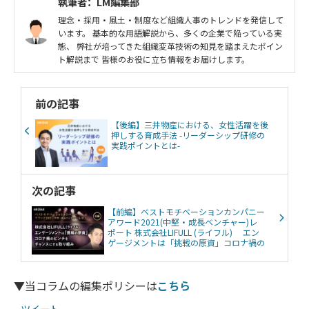
執筆者：LM編集部
理念・採用・風土・制度など組織人事のトレンドを発信して
います。 基本的な用語解説から、多くの企業で陥っている実
態、 弊社が培ってきた組織変革技術の知見を踏まえたポイン
ト解説まで 皆様のお役に立ち情報をお届けします。
前の記事
【後編】三井物産における、女性活躍を後
押しする育成手法 -リーダーシップ研修の
実践ポイントとは-
次の記事
【前編】ベストモチベーションカンパニー
アワード2021(中堅・成長ベンチャー)レ
ポート 株式会社LIFULL (ライフル) エン
ゲージメントは「挑戦の原資」コロナ禍の
ピンチをチャンスにする取り組み
▼当コラムの編集ポリシーは
こちら
ツイート