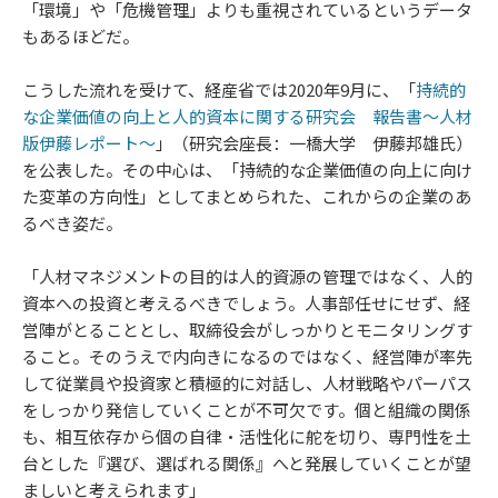
「環境」や「危機管理」よりも重視されているというデータ
もあるほどだ。
こうした流れを受けて、経産省では2020年9月に、「
持続的
な企業価値の向上と人的資本に関する研究会 報告書～人材
版伊藤レポート～
」（研究会座長：一橋大学 伊藤邦雄氏）
を公表した。その中心は、「持続的な企業価値の向上に向け
た変革の方向性」としてまとめられた、これからの企業のあ
るべき姿だ。
「人材マネジメントの目的は人的資源の管理ではなく、人的
資本への投資と考えるべきでしょう。人事部任せにせず、経
営陣がとることとし、取締役会がしっかりとモニタリングす
ること。そのうえで内向きになるのではなく、経営陣が率先
して従業員や投資家と積極的に対話し、人材戦略やパーパス
をしっかり発信していくことが不可欠です。個と組織の関係
も、相互依存から個の自律・活性化に舵を切り、専門性を土
台とした『選び、選ばれる関係』へと発展していくことが望
ましいと考えられます」