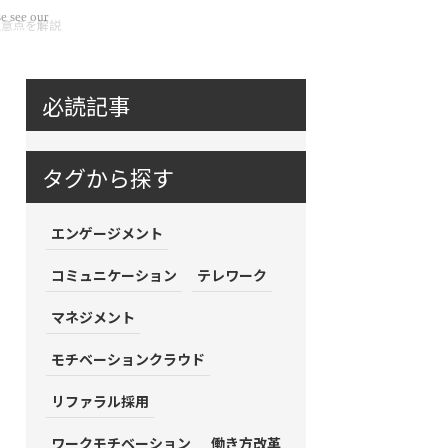
e see our
注意点を解説
必読記事
タグから探す
エンゲージメント
コミュニケーション
テレワーク
マネジメント
モチベーションクラウド
リファラル採用
ワークモチベーション
働き方改革