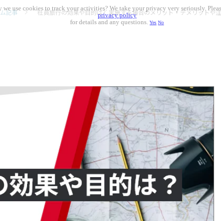
 we use cookies to track your activities? We take your privacy very seriously. Pleas
ム記事
社員旅行の効果や目的は？実施する場合のメリット・デメリットや
privacy policy
for details and any questions.
Yes
No