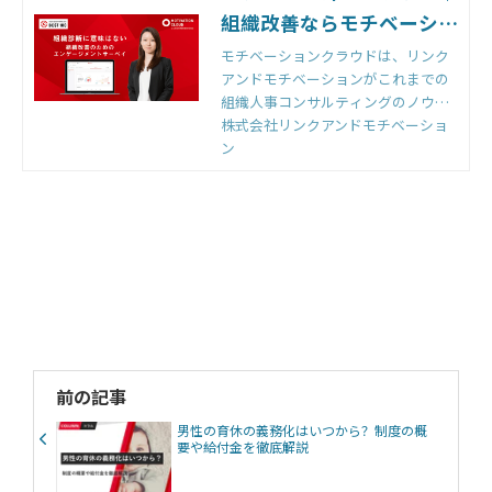
組織改善ならモチベーショ
ンクラウド
モチベーションクラウドは、リンク
アンドモチベーションがこれまでの
組織人事コンサルティングのノウハ
ウをもとに開発した国内初の組織改
株式会社リンクアンドモチベーショ
善クラウドです。組織のモノサシ
ン
「エンゲージメントスコア」をもと
に「診断」と「変革」のサイクルを
回すことで、組織変革を実現しま
す。
前の記事
男性の育休の義務化はいつから？制度の概
要や給付金を徹底解説