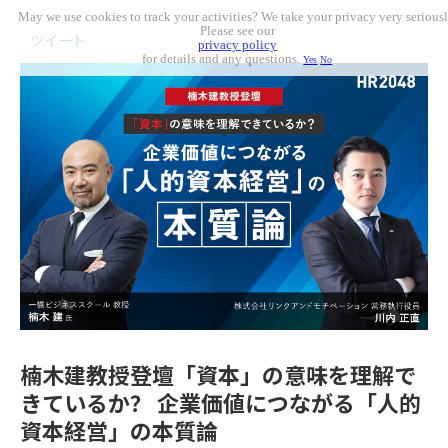
May we use cookies to track your activities? We take your privacy very seriousl
Please see our
ツイート
privacy policy
for details and any questions.
Yes
No
楠木建教授登壇「資本」の意味を理解で
きているか？ 企業価値につながる「人的
資本経営」の本質論