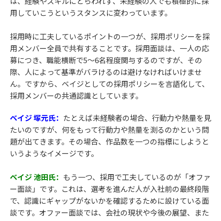
は、経験やスキルにとらわれず、未経験の人でも積極的に採
用していこうというスタンスに変わっています。
採用時に工夫しているポイントの一つが、採用ポリシーを採
用メンバー全員で共有することです。採用面談は、一人の応
募につき、職能横断で5〜6名程度関与するのですが、その
際、人によって基準がバラけるのは避けなければいけませ
ん。ですから、ベイジとしての採用ポリシーを言語化して、
採用メンバーの共通認識としています。
ベイジ 塚元氏：
たとえば未経験者の場合、行動力や熱量を見
たいのですが、何をもって行動力や熱量を測るのかという問
題が出てきます。その場合、作品数を一つの指標にしようと
いうようなイメージです。
ベイジ 池田氏：
もう一つ、採用で工夫しているのが「オファ
ー面談」です。これは、選考を進んだ人が入社前の最終段階
で、認識にギャップがないかを確認するために設けている面
談です。オファー面談では、会社の現状や今後の展望、また