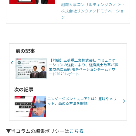
組織人事コンサルティングのノウハ
ウをもとに開発した国内初の組織改
株式会社リンクアンドモチベーショ
善クラウドです。組織のモノサシ
ン
「エンゲージメントスコア」をもと
に「診断」と「変革」のサイクルを
回すことで、組織変革を実現しま
す。
前の記事
【前編】三菱重工業株式会社 コミュニケ
ーションの強化により、組織風土改革が事
業成果に直結 モチベーションチームアワ
ード2023レポート
次の記事
エンゲージメントスコアとは？意味やメリ
ット、高める方法を解説
▼当コラムの編集ポリシーは
こちら