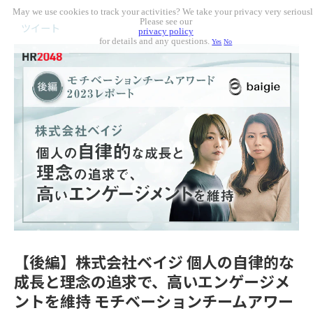
May we use cookies to track your activities? We take your privacy very seriousl
Please see our
ツイート
privacy policy
for details and any questions.
Yes
No
【後編】株式会社ベイジ 個人の自律的な
成長と理念の追求で、高いエンゲージメ
ントを維持 モチベーションチームアワー