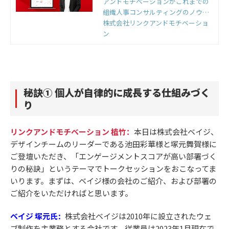
アンドモチベーションがこれまでの
組織人事コンサルティングのノウハ
ウをもとに開発した国内初の組織改
株式会社リンクアンドモチベーショ
善クラウドです。組織のモノサシ
ン
「エンゲージメントスコア」をもと
に「診断」と「変革」のサイクルを
回すことで、組織変革を実現しま
す。
秘訣① 個人が自律的に成長する仕組みづく
り
リンクアンドモチベーション 植竹：
本日は株式会社ベイジ、
デザインチームのリーダーである池田彩華様と塚元舞賀様に
ご登壇いただき、「エンゲージメントスコアが高い部署づく
りの秘訣」というテーマでトークセッションをおこなってま
いります。まずは、ベイジ様の会社のご紹介、および部署の
ご紹介をいただければと思います。
ベイジ 塚元氏
株式会社ベイジは2010年に設立
されたウェ
：
ブ
制作
を主
業務とする会社です。従業員は2023年1月現在で