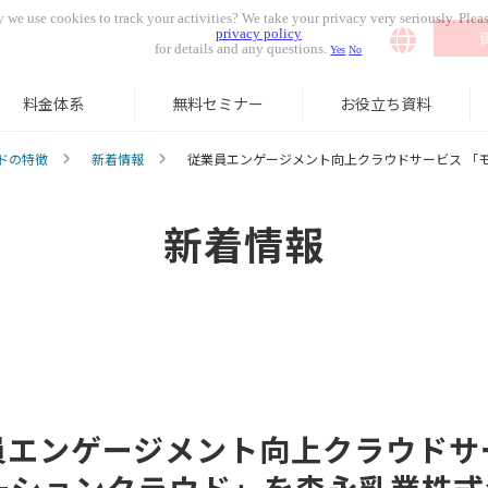
 we use cookies to track your activities? We take your privacy very seriously. Pleas
privacy policy
for details and any questions.
Yes
No
料金体系
無料セミナー
お役立ち資料
ドの特徴
新着情報
従業員エンゲージメント向上クラウドサービス 「
新着情報
員エンゲージメント向上クラウドサ