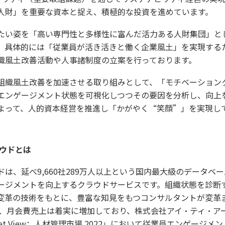
人財」を重要な資本と捉え、積極的な投資を進めています。
たい姿を「高い専門性と多様性に富んだ活力ある人財集団」と
。具体的には「従業員が活き活きと働く企業風土」を実現する
織風土改善活動や人事諸制度の立案を行っております。
組織風土改善を加速させる取り組みとして、「モチベーション
エンゲージメント状態を可視化しつつその要因を分析し、向上
よって、人的資本経営を推進し「かがやく“笑顔”」を実現し
ラウドとは
は、延べ9,660社289万人以上という国内最大級のデータベ
ージメントを向上するクラウドサービスです。組織状態を診断
変革の技術をもとに、豊富な知見をもつコンサルタントが変革
以降、月会費売上は着実に増加しており、株式会社アイ・ティ・ア
rket View：人材管理市場 2022」において従業員エンゲージ