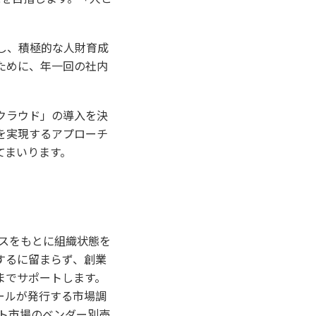
し、積極的な人財育成
ために、年一回の社内
クラウド」の導入を決
を実現するアプローチ
てまいります。
ースをもとに組織状態を
するに留まらず、創業
までサポートします。
ールが発行する市場調
メント市場のベンダー別売