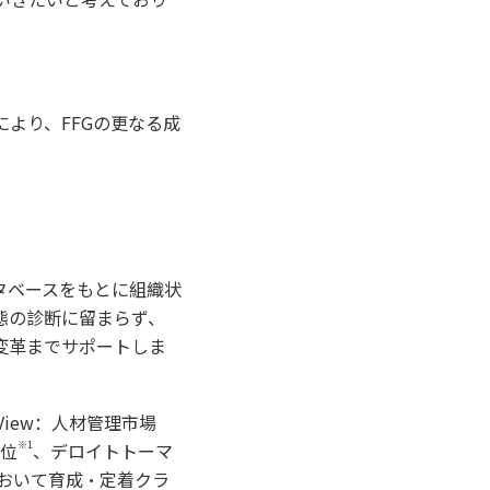
より、FFGの更なる成
ータベースをもとに組織状
態の診断に留まらず、
変革までサポートしま
View：人材管理市場
※1
1位
、デロイトトーマ
において育成・定着クラ