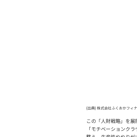
(出典) 株式会社ふくおかフィ
この「人財戦略」を展
「モチベーションクラ
整え、生産性ややりが