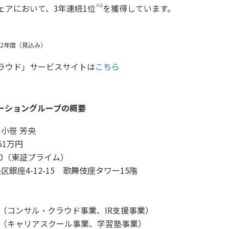
※2
ェアにおいて、3年連続1位
を獲得しています。
022年度（見込み）
ラウド」サービスサイトは
こちら
ーショングループの概要
小笹 芳央
61万円
70（東証プライム）
銀座4-12-15 歌舞伎座タワー15階
ion（コンサル・クラウド事業、IR支援事業）
ion（キャリアスクール事業、学習塾事業）