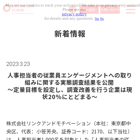
May we use cookies to track your activities? We take your privacy very seriousl
資料請求
お問い合わせ
Please see our
privacy policy
for details and any questions.
Yes
No
サービス内容
新着情報
導入事例
料金体系
無料セミナー
2023.3.23
お役立ち資料
人事担当者の従業員エンゲージメントへの取り
コラム記事
組みに関する実態調査結果を公開 
～定量目標を設定し、調査改善を行う企業は現
組織人事メディア
状20%にとどまる～
株式会社リンクアンドモチベーション（本社：東京都中
央区、代表：小笹芳央、証券コード：2170、以下当社）
は、人事担当者1,000名を対象とした「人事担当者の従