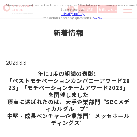
May we use cookies to track your activities? We take your privacy very seriousl
資料請求
お問い合わせ
Please see our
privacy policy
for details and any questions.
Yes
No
サービス内容
新着情報
導入事例
料金体系
無料セミナー
2023.3.3
お役立ち資料
年に1度の組織の表彰！
コラム記事
「ベストモチベーションカンパニーアワード20
23」「モチベーションチームアワード2023」
組織人事メディア
を開催しました
頂点に選ばれたのは、大手企業部門“SBCメデ
ィカルグループ”
中堅・成長ベンチャー企業部門”メッセホール
ディングス”