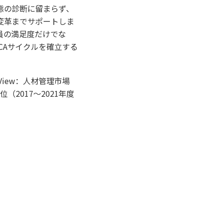
態の診断に留まらず、
変革までサポートしま
員の満足度だけでな
CAサイクルを確立する
View：人材管理市場
2017～2021年度