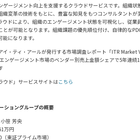
ンゲージメント向上を支援するクラウドサービスです。組織状
組織変革の技術をもとに、豊富な知見をもつコンサルタントが
ラウドにより、組織のエンゲージメント状態を可視化し、従業
ことが可能となります。組織課題の優先順位付け、自律的なPD
可能になります。
・ティ・アールが発行する市場調査レポート「ITR Market 
員エンゲージメント市場のベンダー別売上金額シェアで5年連続1位（
す
ラウド」サービスサイトは
こちら
ベーショングループの概要
小笹 芳央
61万円
70（東証プライム市場）