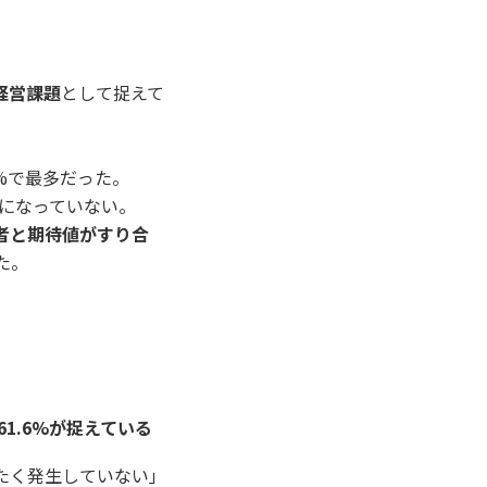
が経営課題
として捉えて
6%で最多だった。
になっていない。
者と期待値がすり合
た。
1.6%が捉えている
たく発生していない」