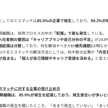
としてのミスマッチは
85.0%の企業で発生
しており、
94.2%
期離職は、採用プロセスの中の
「配属」で最も発生
している。
入社者側の要因は「キャリアプランや自己分析の不足」
が24.
題認識は分散
しており、何を解消すべきか
(=優先課題)
は明らか
おけるミスマッチの解決方法としては、約半数の企業が
「内定
が高まる」「個人が自己理解やキャリア意識を深める」
と答え
スマッチに対する企業の受け止め方
期離職は、85.0%が発生を認識しており、発生度合いが多いと6
離職の発生を聞いたところ、「あまり発生していない」「まっ