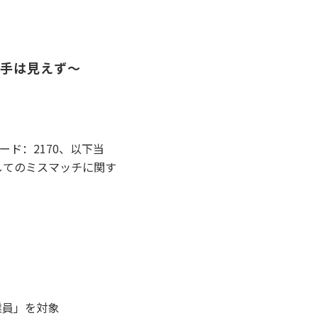
ち手は見えず〜
ド：2170、以下当
としてのミスマッチに関す
業員」を対象