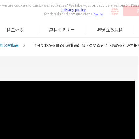
 we use cookies to track your activities? We take your privacy very seriously. Pleas
privacy policy
for details and any questions.
Yes
No
料金体系
無料セミナー
お役立ち資料
料公開動画
【1分でわかる質疑応答動画】部下のやる気どう高める？必ず把