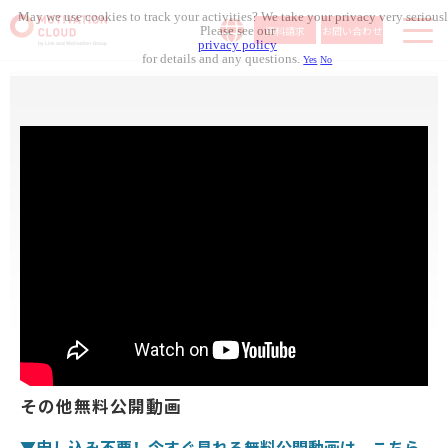
May we use cookies to track your activities? We take your privacy very seriousl
資料請求
お問い合わせ
Please see our
privacy policy
for details and any questions.
Yes
No
サービス内容
導入事例
料金体系
無料セミナー
お役立ち資料
コラム記事
組織人事メディア
その他無料公開動画
▼申し込み不要！今すぐ見れる無料公開動画は、こちら